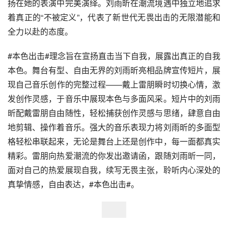
扬在她的表演中完美演绎。刘雨昕在潮流境遇中独立地追求
着真正的“不被定义”，代表了新世代无畏出击的无限潜能和
全力以赴的态度。
#本色出击#理念旨在宣扬直击当下自我，展露出真正的自我
本色。舞台有型、自由无界的刘雨昕亮相品牌宣传短片，展
现自己音乐创作的完整过程——戴上雷朋瞬时切换心情，激
发创作灵感，于音乐中展现本色与多面风采。短片中的刘雨
昕配戴雷朋自由随性，轻松捕获创作灵感与思绪，肆意自由
地剪辑、操作着音乐。强大的音乐表现力将刘雨昕的多面型
格轻松串联起来，无论是舞台上还是创作中，每一面都真实
精彩。雷朋向热爱潮流的你发出邀请函，跟随刘雨昕一同，
面对自己的热爱展现自我，续写无畏主张，聆听内心深处的
真挚情感，自由表达，#本色出击#。