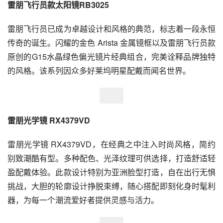
雷朋飞行员款太阳镜RB3025
雷朋飞行员已成为卓越设计和风格的典范，标志着一段永恒
传奇的诞生。闪耀的金色 Arista 金属镜框以及雷朋飞行员款
原创的G15水晶绿色偏光镜片经典组合，完美诠释品牌独特
的风格。该系列因众多好莱坞明星配戴而闻名世界。
雷朋光学镜 RX4379VD
雷朋光学镜 RX4379VD，在经典之中注入时尚风格，简约
别致潮酷有型。多种配色、光泽纹理可供选择，打造舒适轻
盈配戴体验。此款设计特别为亚洲脸型打造，自在出行无惧
挑战，大胆的轮廓设计挣脱束缚，随心搭配即刻化身时髦利
器，为每一个潮流爱好者提供灵感与活力。