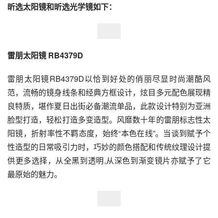
昕选太阳镜和昕选光学镜如下：
雷朋太阳镜 RB4379D
雷朋太阳镜RB4379D以恰到好处的俏丽尽显时尚潮酷风
范，流畅的镜身线条和经典方框设计，炫目多元配色展现精
良特质，堪作夏日出街必备潮流单品，此款设计特别为亚洲
脸型打造，轻松打造多变造型。风靡数十年的雷朋标志性太
阳镜，折射率性不羁态度，始终“本色在线”。当谈到赋予个
性造型的日常吸引力时，巧妙的颜色搭配和传统纹理设计提
供更多选择，从全黑到透明,从深色到渐变镜片亦赋予了它
最原始的魅力。