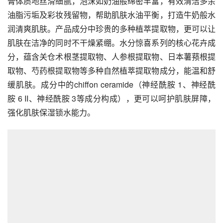
膏体质地丝滑细腻，泡沫如奶油般绵密丰富，有效清洁多余
油脂污垢及彩妆残留物，帮助肌肤水油平衡，打造牛奶般水
润清爽肌肤。产品成分中珍贵的多种植萃提取物，更可以让
肌肤在洁净的同时不干燥紧绷。水分惊喜系列的核心花卉成
分，蕴含关仓术根茎提取物、人参根提取物、日本薯蓣根提
取物、芍药根提取物等多种自然植萃提取物成分，能温和舒
缓肌肤。成分中的chiffon ceramide（神经酰胺 1、神经酰
胺 6 II、神经酰胺 3等成分构成），更可以呵护肌肤屏障，
强化肌肤保湿锁水能力。