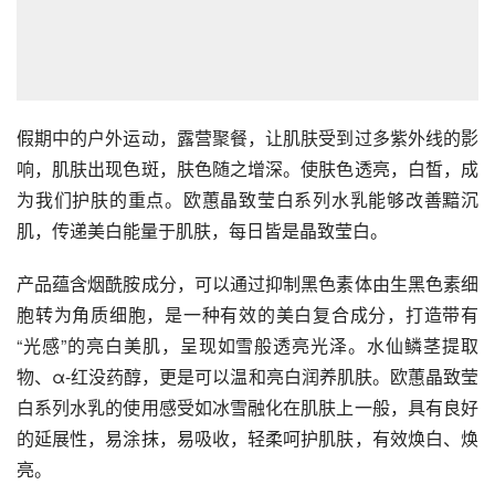
假期中的户外运动，露营聚餐，让肌肤受到过多紫外线的影
响，肌肤出现色斑，肤色随之增深。使肤色透亮，白皙，成
为我们护肤的重点。欧蕙晶致莹白系列水乳能够改善黯沉
肌，传递美白能量于肌肤，每日皆是晶致莹白。
产品蕴含烟酰胺成分，可以通过抑制黑色素体由生黑色素细
胞转为角质细胞，是一种有效的美白复合成分，打造带有
“光感”的亮白美肌，呈现如雪般透亮光泽。水仙鳞茎提取
物、α-红没药醇，更是可以温和亮白润养肌肤。欧蕙晶致莹
白系列水乳的使用感受如冰雪融化在肌肤上一般，具有良好
的延展性，易涂抹，易吸收，轻柔呵护肌肤，有效焕白、焕
亮。