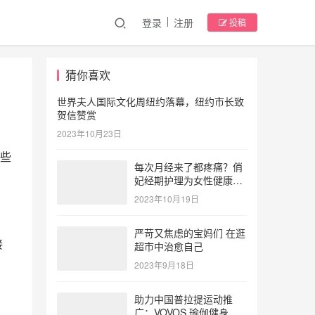
登录
注册
投稿
猜你喜欢
世界夫人国际文化周纽约落幕，纽约市长致
贺信赞赏
2023年10月23日
些 
每次月经来了都疼痛？俏
妃经期护理为女性健康护
航
2023年10月19日
严苛又焦虑的宝妈们 在逛
接
超市中治愈自己
2023年9月18日
助力中国普拉提运动推
广：VOVOS 瑜伽健身服