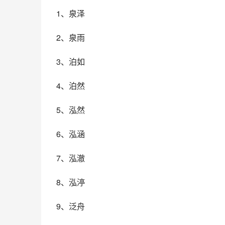
1、泉泽
2、泉雨
3、泊如
4、泊然
5、泓然
6、泓涵
7、泓澈
8、泓渟
9、泛舟