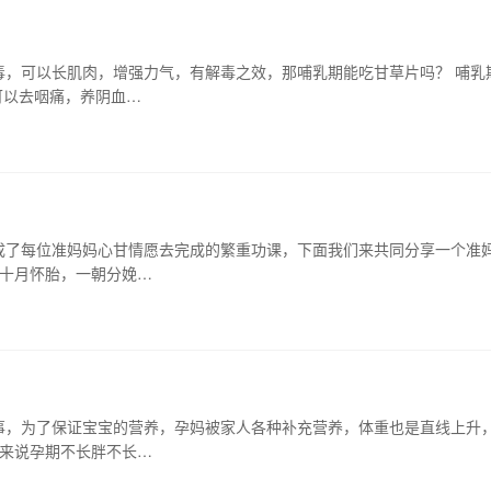
毒，可以长肌肉，增强力气，有解毒之效，那哺乳期能吃甘草片吗？ 哺乳
可以去咽痛，养阴血…
成了每位准妈妈心甘情愿去完成的繁重功课，下面我们来共同分享一个准
十月怀胎，一朝分娩…
事，为了保证宝宝的营养，孕妈被家人各种补充营养，体重也是直线上升
妈来说孕期不长胖不长…