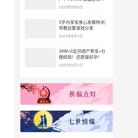
参与北体大专业普拉提教
2023年8月9日
练培训
3岁内宝宝身心发展特点|
早教启蒙游戏分享
2023年8月1日
39W+3足月顺产男宝+分
娩经验！还愿接好孕！
2023年8月1日