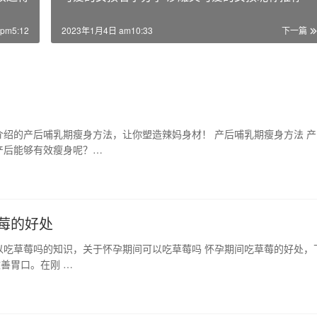
pm5:12
2023年1月4日 am10:33
下一篇
绍的产后哺乳期瘦身方法，让你塑造辣妈身材！ 产后哺乳期瘦身方法 产
产后能够有效瘦身呢？…
莓的好处
以吃草莓吗的知识，关于怀孕期间可以吃草莓吗 怀孕期间吃草莓的好处，
改善胃口。在刚 …