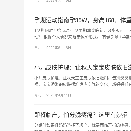
育儿
2023年7月19日
孕期运动指南孕35W，身高168，体重
1孕期何时开始运动？ 孕早期建议静养，散步即可。 
动？ 根据个人情况来断定运动形式。 有健身基 1孕
育儿
2023年6月16日
小儿皮肤护理：让秋天宝宝皮肤依旧
小儿皮肤护理：让秋天宝宝皮肤依旧滋润，告别炎炎
候，宝宝娇嫩的皮肤很难适应空气的变化，新妈妈们
育儿
2023年4月11日
即将临产，怕分娩疼痛？这里有妙招
分娩时如果准妈妈选择了顺产，就要面临开指的疼痛