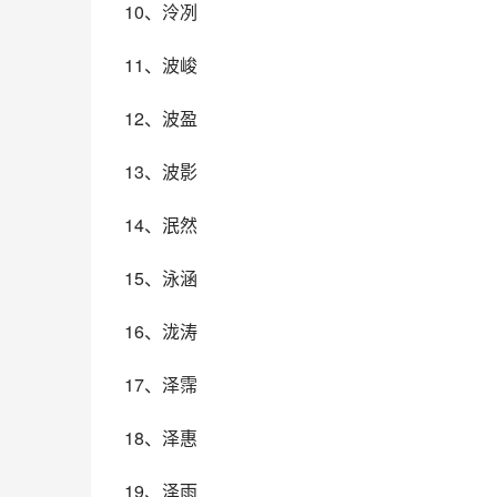
10、泠冽
11、波峻
12、波盈
13、波影
14、泯然
15、泳涵
16、泷涛
17、泽霈
18、泽惠
19、泽雨