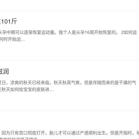
101斤
从孕中期可以逐渐恢复运动量。我个人是从孕16周开始恢复的。 2如何运
期何时开始运…
滋润
夏日，凉爽的秋天已经来临，秋天秋高气爽，但是伴随而来的是干燥的气
在秋天如何给宝宝的皮肤进…
，因为只有宫口彻底打开，胎儿才可以通过产道顺利出生。但是开指时，