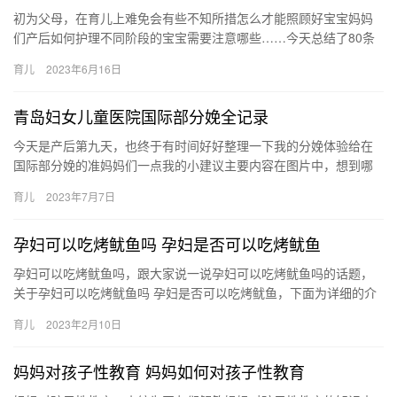
初为父母，在育儿上难免会有些不知所措怎么才能照顾好宝宝妈妈
们产后如何护理不同阶段的宝宝需要注意哪些……今天总结了80条
育儿护理的小知识满满的干货哦分享给 初…
育儿
2023年6月16日
青岛妇女儿童医院国际部分娩全记录
今天是产后第九天，也终于有时间好好整理一下我的分娩体验给在
国际部分娩的准妈妈们一点我的小建议主要内容在图片中，想到哪
说到哪，仅供参考‼ 1、打无痛‼打无 今天是产后第九天，也终于
育儿
2023年7月7日
有…
孕妇可以吃烤鱿鱼吗 孕妇是否可以吃烤鱿鱼
孕妇可以吃烤鱿鱼吗，跟大家说一说孕妇可以吃烤鱿鱼吗的话题，
关于孕妇可以吃烤鱿鱼吗 孕妇是否可以吃烤鱿鱼，下面为详细的介
绍。 1、孕妇的饮食需要清淡点，而烤鱿鱼比较油腻，且不易 孕
育儿
2023年2月10日
妇…
妈妈对孩子性教育 妈妈如何对孩子性教育