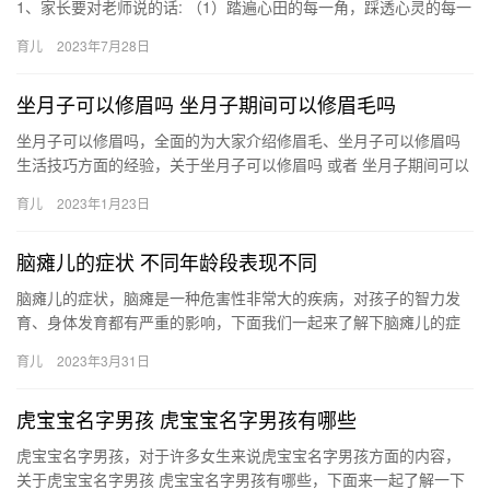
1、家长要对老师说的话: （1）踏遍心田的每一角，踩透心灵的每一
寸，满是对你深深的敬意，谢谢您，敬爱的老师！ （2）多 …
育儿
2023年7月28日
坐月子可以修眉吗 坐月子期间可以修眉毛吗
坐月子可以修眉吗，全面的为大家介绍修眉毛、坐月子可以修眉吗
生活技巧方面的经验，关于坐月子可以修眉吗 或者 坐月子期间可以
修眉毛吗，请看下面详细的介绍。 坐月子可以修眉，修眉 坐月子…
育儿
2023年1月23日
脑瘫儿的症状 不同年龄段表现不同
脑瘫儿的症状，脑瘫是一种危害性非常大的疾病，对孩子的智力发
育、身体发育都有严重的影响，下面我们一起来了解下脑瘫儿的症
状。 脑瘫儿的症状 脑瘫在各年龄段表现出的症状有所不同，具体有
育儿
2023年3月31日
什…
虎宝宝名字男孩 虎宝宝名字男孩有哪些
虎宝宝名字男孩，对于许多女生来说虎宝宝名字男孩方面的内容，
关于虎宝宝名字男孩 虎宝宝名字男孩有哪些，下面来一起了解一下