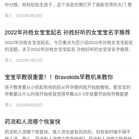
中分娩，轻轻松松生孩子，这个消息仿佛打开了我新世界的大门 整
个水中分娩过程都不贵，也就几千， 怀孕的时候一直在纠结无痛分
育儿
2023年6月26日
娩…
2022年孙姓女宝宝起名 孙姓好听的女宝宝名字推荐
2022年孙姓女宝宝起名，今日重点为您介绍2022年孙姓女宝宝起名
的话题，关于2022年孙姓女宝宝起名 孙姓好听的女宝宝名字推荐，
下面为您详细介绍 1、【孙嫣然】这个名字寓意宝宝美…
育儿
2023年1月27日
宝宝早教很重要！！Bravokids早教机来教你
孩子教育要从小抓起有些妈妈从怀孕期间就开始胎教啦，那宝宝的
早教要从什么时候开始呢我觉得早教从0-3岁就要开始啦早教能更
好、有针对性发掘宝宝潜能，有利于宝宝 孩子教育要从小抓起有些
育儿
2023年6月28日
妈…
药流和人流哪个恢复快
药流和人流哪个恢复快，做人流也是有风险的，但有些时候不得不
做人流，那么，药流和人流哪个恢复快呢？ 药流和人流哪个恢复快