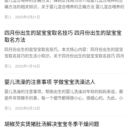
婴儿混合喂养的正确方法，辣妈女性网为你介绍婴儿混合喂养的正
确方法的相关知识，关于婴儿混合喂养的正确方法 婴儿混合喂养的
正确方法介绍，接下来小编为网友介绍。 1、留出一个24小时，
育儿
2023年3月21日
在…
四月份出生的鼠宝宝取名技巧 四月份出生的鼠宝宝
取名方法
四月份出生的鼠宝宝取名技巧，本文核心内容：四月份出生的鼠宝
宝取名技巧的生活小知识，关于四月份出生的鼠宝宝取名技巧 四月
份出生的鼠宝宝取名方法，接下来小编为网友介绍。 1、根据四月
育儿
2023年1月16日
份…
婴儿洗澡的注意事项 学做宝宝洗澡达人
婴儿洗澡的注意事项，帮刚出生的婴儿洗澡对年轻的妈妈来说，都
是件非常棘手的事，每一个细节都得很小心，很细心的。为此，小
编给大家分享下，给婴儿洗澡的时候应该注意的事项，让你从 婴儿
育儿
2023年4月12日
洗澡…
胡椒芡实煲猪肚汤解决宝宝冬季干燥问题