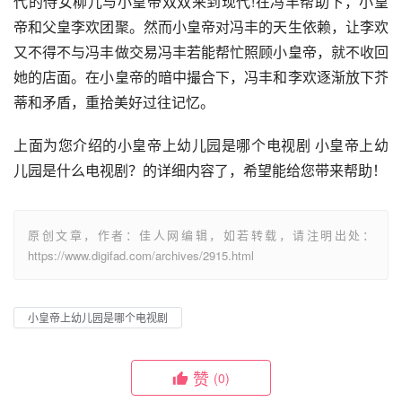
代的侍女柳儿与小皇帝双双来到现代!在冯丰帮助下，小皇
帝和父皇李欢团聚。然而小皇帝对冯丰的天生依赖，让李欢
又不得不与冯丰做交易冯丰若能帮忙照顾小皇帝，就不收回
她的店面。在小皇帝的暗中撮合下，冯丰和李欢逐渐放下芥
蒂和矛盾，重拾美好过往记忆。
上面为您介绍的小皇帝上幼儿园是哪个电视剧 小皇帝上幼
儿园是什么电视剧？的详细内容了，希望能给您带来帮助！
原创文章，作者：佳人网编辑，如若转载，请注明出处：
https://www.digifad.com/archives/2915.html
小皇帝上幼儿园是哪个电视剧
赞
(0)