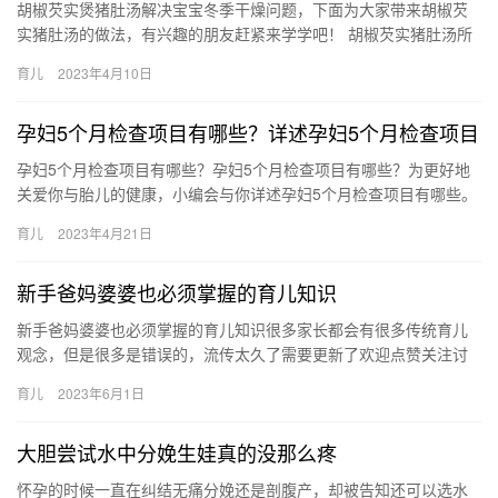
胡椒芡实煲猪肚汤解决宝宝冬季干燥问题，下面为大家带来胡椒芡
实猪肚汤的做法，有兴趣的朋友赶紧来学学吧！ 胡椒芡实猪肚汤所
需材料 原料：猪肚，胡椒粒，芡实 配料：盐 胡椒芡实猪肚汤的做…
育儿
2023年4月10日
孕妇5个月检查项目有哪些？详述孕妇5个月检查项目
孕妇5个月检查项目有哪些？孕妇5个月检查项目有哪些？为更好地
关爱你与胎儿的健康，小编会与你详述孕妇5个月检查项目有哪些。
孕妇5个月检查项目有哪些？ 女性怀孕至5个月时已经进入了孕…
育儿
2023年4月21日
新手爸妈婆婆也必须掌握的育儿知识
新手爸妈婆婆也必须掌握的育儿知识很多家长都会有很多传统育儿
观念，但是很多是错误的，流传太久了需要更新了欢迎点赞关注讨
论哦 婴儿出生第一年每个月不能做的 新手爸妈婆婆也必须掌握的育
育儿
2023年6月1日
儿…
大胆尝试水中分娩生娃真的没那么疼
怀孕的时候一直在纠结无痛分娩还是剖腹产，却被告知还可以选水