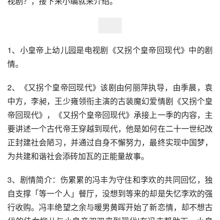
视剧？，接下来小编就来介绍。
1、小皇帝上幼儿园是电视剧《又拐个皇帝回现代》中的剧
情。
2、《又拐个皇帝回现代》该剧由何丽萍执导，由季晨，袁
中方，李昶，王少雍领衔主演的古装魔幻爱情剧《又拐个皇
帝回现代》，《又拐个皇帝回现代》承接上一季的内容，主
要讲述一个古代帝王穿越到现代，他是如何在二十一世纪改
正封建社会陋习，并通过自身不懈努力，最终实现中国梦，
为共建和谐社会添砖加瓦的正能量故事。
3、剧情简介：伤累累的冯丰为守住和李欢的共同回忆，独
自支撑「等一个人」餐厅，没想到等来的却是失忆李欢的强
行收购。冯丰绝望之余与暖男黄晖开始了新恋情，却不想古