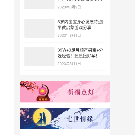
参与北体大专业普拉提教
2023年8月9日
练培训
3岁内宝宝身心发展特点|
早教启蒙游戏分享
2023年8月1日
39W+3足月顺产男宝+分
娩经验！还愿接好孕！
2023年8月1日