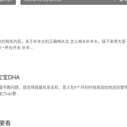
法的相关内容，关于补羊水的正确喝水法 怎么喝水补羊水，接下来带大家
一杯白开水 补羊…
宝DHA
于儿童早教问题，我觉得我蕞有发言权，意义在8个月的时候我就给他送到蒙
力up|蒙…
定要看