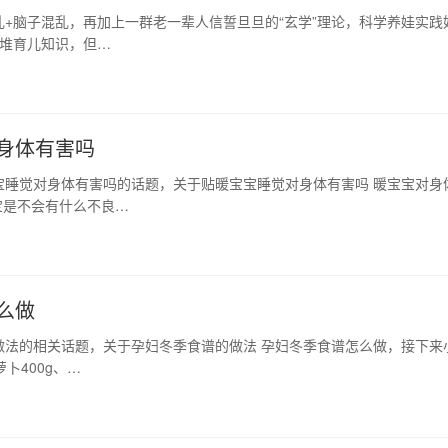
+脑子混乱，再加上一群老一辈人信誓旦旦的“玄学”理论，科学养娃实践
大堆育儿知识，但…
身体有害吗
宝睡觉对身体有害吗的话题，关于贴暖宝宝睡觉对身体有害吗 暖宝宝对身
宝是不会有什么不良…
么做
做法的相关话题，关于孕妇冬季食谱的做法 孕妇冬季食谱怎么做，接下来
卜400g、…