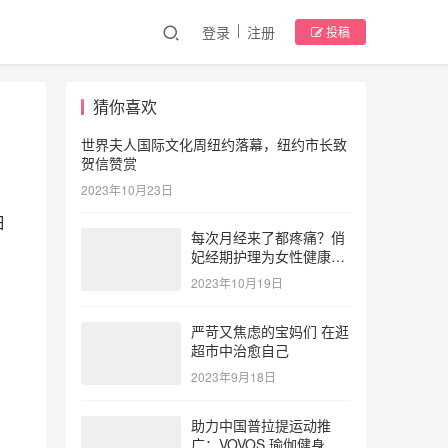
登录
注册
投稿
猜你喜欢
世界夫人国际文化周纽约落幕，纽约市长致
贺信赞赏
2023年10月23日
细
每次月经来了都疼痛？俏
妃经期护理为女性健康护
航
2023年10月19日
严苛又焦虑的宝妈们 在逛
超市中治愈自己
2023年9月18日
助力中国普拉提运动推
广：VOVOS 瑜伽健身服