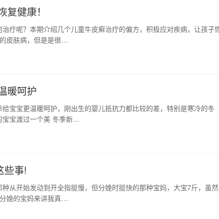
恢复健康！
何治疗呢？本期介绍几个儿童牛皮癣治疗的偏方，积极应对疾病，让孩子
见的皮肤病，但是是很…
温暖呵护
季给宝宝更温暖呵护，刚出生的婴儿抵抗力都比较的差，特别是寒冷的冬
宝宝渡过一个美 冬季新…
些事!
那种从开始发动到开全指挺慢，但分娩时挺快的那种宝妈，大宝7斤，虽然
胎分娩的宝妈来讲我真…