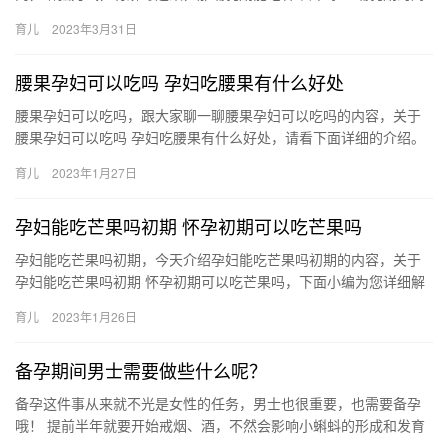
妈是可以吃甘草片的，但要控制量： 1、甘草片可以去咽痛，养阴
育儿
2023年3月31日
血…
腰果孕妇可以吃吗 孕妇吃腰果有什么好处
腰果孕妇可以吃吗，跟大家聊一聊腰果孕妇可以吃吗的内容，关于
腰果孕妇可以吃吗 孕妇吃腰果有什么好处，请看下面详细的介绍。
1、孕妇能吃腰果，因为腰果的营养是很好的，所以孕妇吃 腰果孕…
育儿
2023年1月27日
孕妇能吃芒果吗初期 怀孕初期可以吃芒果吗
孕妇能吃芒果吗初期，今天介绍孕妇能吃芒果吗初期的内容，关于
孕妇能吃芒果吗初期 怀孕初期可以吃芒果吗，下面小编为您详细解
答 1、怀孕初期可以吃芒果，芒果含有丰富的维生素C和丰富 孕妇…
育儿
2023年1月26日
备孕期间男士需要做些什么呢？
备孕这件事从来就不光是女性的任务，男士也很重要，也需要备孕
哦！ 提前半年就要开始戒烟、酒，不然会影响小蝌蚪的形成和发育
不要乱吃药物，以免影响胎儿健康 备孕这件事从来就不光是女性