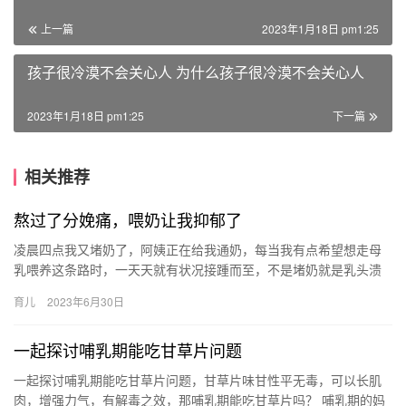
上一篇
2023年1月18日 pm1:25
孩子很冷漠不会关心人 为什么孩子很冷漠不会关心人
2023年1月18日 pm1:25
下一篇
相关推荐
熬过了分娩痛，喂奶让我抑郁了
凌晨四点我又堵奶了，阿姨正在给我通奶，每当我有点希望想走母
乳喂养这条路时，一天天就有状况接踵而至，不是堵奶就是乳头溃
疡，乳头水肿，月嫂都说看不到头我是 凌晨四点我又堵奶了，阿姨
育儿
2023年6月30日
正在…
一起探讨哺乳期能吃甘草片问题
一起探讨哺乳期能吃甘草片问题，甘草片味甘性平无毒，可以长肌
肉，增强力气，有解毒之效，那哺乳期能吃甘草片吗？ 哺乳期的妈