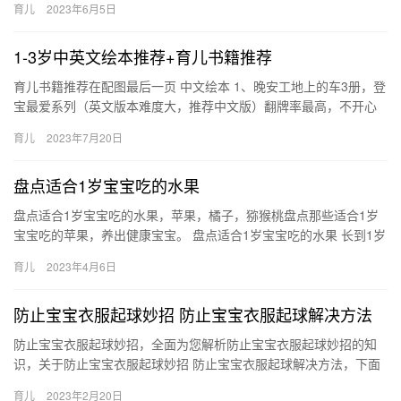
育儿
2023年6月5日
1-3岁中英文绘本推荐+育儿书籍推荐
育儿书籍推荐在配图最后一页 中文绘本 1、晚安工地上的车3册，登
宝最爱系列（英文版本难度大，推荐中文版）翻牌率最高，不开心
的时候拿出这套书讲，他会忘记一切 育儿书籍推荐在配图最后一…
育儿
2023年7月20日
盘点适合1岁宝宝吃的水果
盘点适合1岁宝宝吃的水果，苹果，橘子，猕猴桃盘点那些适合1岁
宝宝吃的苹果，养出健康宝宝。 盘点适合1岁宝宝吃的水果 长到1岁
大的宝宝看到大人们吃什么他们也就要吃什么，有些妈妈们不清…
育儿
2023年4月6日
防止宝宝衣服起球妙招 防止宝宝衣服起球解决方法
防止宝宝衣服起球妙招，全面为您解析防止宝宝衣服起球妙招的知
识，关于防止宝宝衣服起球妙招 防止宝宝衣服起球解决方法，下面
为您详细介绍 1、毛衣防起球法：洗涤时把毛衣里朝外，减少毛
育儿
2023年2月20日