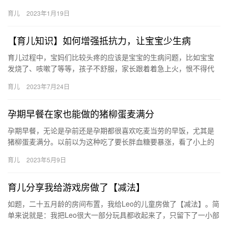
孩子如果极度厌学，家长首先要找到孩子厌学的原因，家 孩子极
育儿
2023年1月19日
度…
【育儿知识】如何增强抵抗力，让宝宝少生病
育儿过程中，宝妈们比较头疼的应该是宝宝的生病问题，比如宝宝
发烧了、咳嗽了等等，孩子不舒服，家长跟着着急上火，恨不得代
替宝宝生病。 其实孩子爱生病，和自 育儿过程中，宝妈们比较头疼
育儿
2023年7月24日
的…
孕期早餐在家也能做的猪柳蛋麦满分
孕期早餐，无论是孕前还是孕期都很喜欢吃麦当劳的早饭，尤其是
猪柳蛋麦满分。以前以为这种吃了要长胖血糖要暴涨，看了小上的
分享，居然这是控糖减脂恩物？？从此每次点麦满 孕期早餐 无论是
育儿
2023年5月9日
孕…
育儿分享我给游戏房做了【减法】
如题，二十五月龄的房间布置，我给Leo的儿童房做了【减法】。简
单来说就是：我把Leo很大一部分玩具都收起来了，只留下了一小部
分的玩具。 让我做出这个改变，主要 如题，二十五月龄的房…