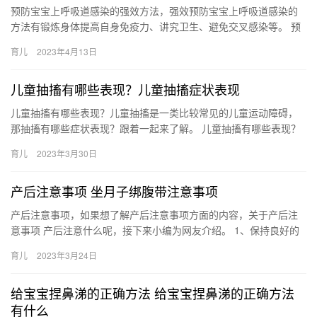
预防宝宝上呼吸道感染的强效方法，强效预防宝宝上呼吸道感染的
方法有锻炼身体提高自身免疫力、讲究卫生、避免交叉感染等。 预
防宝宝上呼吸道感染的强效方法 给宝宝打疫苗、避免交叉感染、讲
育儿
2023年4月13日
究…
儿童抽搐有哪些表现？儿童抽搐症状表现
儿童抽搐有哪些表现？儿童抽搐是一类比较常见的儿童运动障碍，
那抽搐有哪些症状表现？跟着一起来了解。 儿童抽搐有哪些表现？
儿童抽搐多发于儿童期的运动性或发生性肌肉痉挛，主要有哪些表
育儿
2023年3月30日
现…
产后注意事项 坐月子绑腹带注意事项
产后注意事项，如果想了解产后注意事项方面的内容，关于产后注
意事项 产后注意什么呢，接下来小编为网友介绍。 1、保持良好的
生活习惯，注意卫生，室内温度适宜，通风良好，避免 产后注意
育儿
2023年3月24日
事…
给宝宝捏鼻涕的正确方法 给宝宝捏鼻涕的正确方法
有什么