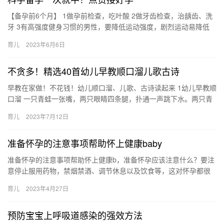
【备孕前6个月】 1做孕前检查，吃叶酸 2做牙齿检查，治龋齿、洗
牙 3有高强度健身习惯的男性，要降低运动强度，剧烈运动易降低
JZ活力，加速JZ凋亡。 【备孕前3个月】 【备孕前6个…
育儿
2023年6月6日
不贪多！精选40首幼儿早教顺口溜儿歌古诗
早教在家做！不花钱！幼儿顺口溜、儿歌、古诗读起来 1幼儿早教顺
口溜 一只青蛙一张嘴，两只眼睛四条腿，扑通一声跳下水。两只青
蛙两张嘴，四只眼睛八条腿，扑通扑 早教在家做！不花钱！幼儿…
育儿
2023年7月12日
准备怀孕的注意事项帮助怀上健康baby
准备怀孕的注意事项帮助怀上健康b，准备怀孕应该注意什么？要注
意停止服用药物，禁烟禁酒、调节休息以及饮食等，这对怀孕都很
有帮助的。 准备怀孕的注意事项帮助怀上健康b 想要怀上一个健
育儿
2023年4月27日
康…
预防宝宝上呼吸道感染的强效方法