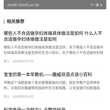
2023年1月30日 pm1:26
下一篇
相关推荐
哪些人不合适做孕妇体操具体做法是如何 什么人不
合适做孕妇体操做法是如何
哪些人不适合做孕妇体操具体做法是怎样，关于哪些人不适合做孕
妇体操具体做法是怎样的生活小知识，关于哪些人不合适做孕妇体
操具体做法是如何 什么人不合适做孕妇体操做法是如何，接下来分
育儿
2023年2月17日
享详…
宝宝的第一本早教机——趣威双语点读小百科
早教这个话题是每个家长都要面临的问题，现在早教产品多种多
样，可我却对趣威情有独钟外形可爱萌趣，让宝宝被它的颜值吸
引，连我也被这个萌萌的造型俘获8G内存， 早教这个话题是每个家
育儿
2023年6月16日
长都要…
科学备孕一次就中！点赞接好孕