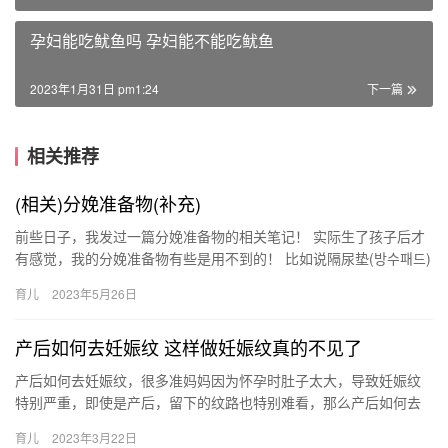
孕妇能吃鱿鱼吗 孕妇能不能吃鱿鱼
2023年1月31日 pm1:24
下一篇
相关推荐
(相关)分娩准备物(补充)
前些日子，我发过一篇分娩准备物的相关笔记！ 实际生了孩子后才
有感觉，我的分娩准备物有些是用不到的！ 比如说隔尿垫(방수패드)
医院是有给的，不用个人准备哒！ 前些日子，我发过一篇分娩…
育儿
2023年5月26日
产后如何去妊娠纹 这样做妊娠纹真的不见了
产后如何去妊娠纹，很多准妈妈因为怀孕时肚子太大，导致妊娠纹
特别严重，即使是产后，留下的纹路也特别难看，那么产后如何去
妊娠纹呢？ 产后如何去妊娠纹 产后三个月是去妊娠纹的最佳时机，
育儿
2023年3月22日
今…