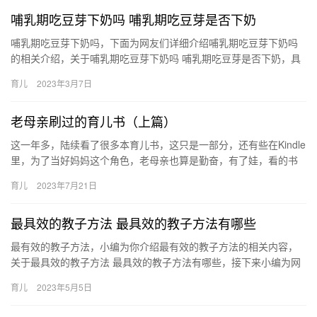
哺乳期吃豆芽下奶吗 哺乳期吃豆芽是否下奶
哺乳期吃豆芽下奶吗，下面为网友们详细介绍哺乳期吃豆芽下奶吗
的相关介绍，关于哺乳期吃豆芽下奶吗 哺乳期吃豆芽是否下奶，具
体介绍如下： 1、黄豆芽是哺乳期可以吃的食物，而且在这个 哺
育儿
2023年3月7日
乳…
老母亲刷过的育儿书（上篇）
这一年多，陆续看了很多本育儿书，这只是一部分，还有些在Kindle
里，为了当好妈妈这个角色，老母亲也算是勤奋，有了娃，看的书
基本都是育儿书了好在是，看了这么多 这一年多，陆续看了很…
育儿
2023年7月21日
最具效的教子方法 最具效的教子方法有哪些
最有效的教子方法，小编为你介绍最有效的教子方法的相关内容，
关于最具效的教子方法 最具效的教子方法有哪些，接下来小编为网
友介绍。 1、给孩子随性玩耍的时间 美国儿童教育学者汤 最有效…
育儿
2023年5月5日