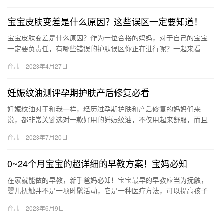
宝宝皮肤变差是什么原因？这些误区一定要知道！
宝宝皮肤变差是什么原因？作为一位合格的妈妈，对于自己的宝宝
一定要负责任，有哪些错误的护肤误区你正在进行呢？一起来看
看。 宝宝皮肤变差是什么原因？ 很多宝妈在对宝宝进行护肤的时候
育儿
2023年4月27日
特别…
妊娠纹油测评孕期护肤产后修复必看
妊娠纹油对于和我一样，经历过孕期护肤和产后修复的妈妈们来
说，都非常关键选对一款好用的妊娠纹油，不仅用起来舒服，而且
预防妊娠纹和修复妊娠纹的效果，也能达 妊娠纹油对于和我一样，
育儿
2023年7月20日
经历过…
0~24个月宝宝的超详细的早教方案！宝妈必知
在家就能做的早教，新手爸妈必知！宝宝最早的早教应当为抚触，
婴儿抚触并不是一项时髦活动，它是一种医疗方法，可以提高孩子
的免疫力，促进孩子的生长发育。由于 在家就能做的早教，新手爸
育儿
2023年6月9日
妈必…