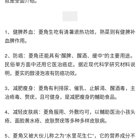
就是全面介绍。
1、健脾养血：菱角生吃有清暑退热功效，熟菜则有健脾补
血脾作用。
2、防癌：菱角还能具有“醒脾、醒酒、缓中”的主要用途。
民俗单方面中还用它医治癌症。据近现代科学研究材料说
明，菱实的醇浸泡液有防癌功效。
3、减肥瘦身：菱角有利排尿、催乳、止解渴、醒酒毒，主
冶疮毒、赘疣，且可健身，是减肥瘦身的輔助食品。
4、减轻皮肤病：菱角服用、外敷均可，以輔助医治小孩头
疮、面脸黄水疮、皮肤赘疣等多种多样皮肤病。
5、菱角又被大伙儿称之为“水里花生仁”，它的营养成分不