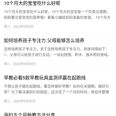
10个月大的宝宝吃什么好呢
10个月大的宝宝吃什么好呢，10个月大的宝宝是一个饮食过渡期，
妈妈要注意宝宝的营养哦！看看小编给妈妈准备的食谱。 10个月大
的宝宝吃什么好呢 宝宝到了10个月大的时候，逐渐对周围的…
育儿
2023年4月5日
如何培养孩子专注力 父母能够怎么培养
怎样培养孩子专注力，关于怎样培养孩子专注力，具体详情如下：
1、父母可以给孩子进行互动，一块玩拼图、积木、独木桥的游戏。
慢慢训练孩子的专注力，让孩子集中精神到游戏中，孩子每 怎样
育儿
2023年6月29日
培…
早教必看5款早教玩具盒测评赢在起跑线
不想让孩子输在起跑线，要怎样做好早教？如何在关键期，做好引
导？为了解决美妈们的困扰，这次花了一个月的时间，体验并整理
了5款热门线上早教以及早教盒子，本 不想让孩子输在起跑线，要怎
育儿
2023年6月30日
样…
孕妇五个月胎教方法分享