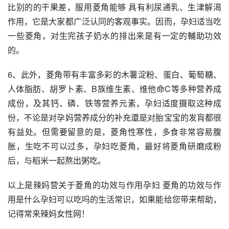
比别的的干果差，服用菱角能够 具有利尿通乳、生津解渴
作用，它是大家都广泛认同的客观事实。因而，孕妇适当吃
一些菱角，对生完孩子奶水的排出来是有一定的輔助功效
的。
6、此外，菱角带有丰富多彩的木薯淀粉、蛋白、葡萄糖、
人体脂肪、胡罗卜素、B族维生素、维他命C等多种营养成
成份，及其钙、磷、铁等营养元素，孕妇适度摄取这种成
份，不论是对孕妈营养成分的补充還是对胎宝宝的发肓都很
有益处。但需要留意的是，菱角性寒性，多食非常容易腹
胀，生吃不可以过多，孕妇吃菱角，最好将菱角研磨成粉
后，与稻米一起熬出粥吃。
以上是辣妈营关于菱角的功效与作用孕妇 菱角的功效与作
用是什么孕妇可以吃吗的生活常识，如果能给您带来帮助，
记得常来辣妈女性网！