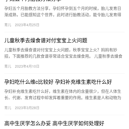
孕妇五个月胎教方法分享，孕妇怀孕到五个月的时候，胎儿发育日
渐成熟，已能感知这个世界，此时进行胎教活动，能令胎儿发育得
更好。 孕妇五个月胎教方法分享 怀孕至五个月时，准妈妈该怎样胎
育儿
2023年4月25日
教…
儿童秋季去燥食谱对付宝宝上火问题
儿童秋季去燥食谱对付宝宝上火问题，秋季宝宝上火？妈妈有妙
招，下面推荐的几款食谱非常适合宝宝去燥食用。 儿童秋季去燥食
谱推荐萝卜菠菜黄豆汤 原料：黄豆，白萝卜，菠菜 配料：盐 做法
育儿
2023年4月10日
…
孕妇吃什么维c比较好 孕妇补充维生素吃什么好
孕妇补充维生素吃什么好，维生素在体内的含量很少，但在人体生
长、代谢、发育过程中却发挥着重要的作用。维生素是人和动物为
维持正常的生理功能而必需从食物中获得的一类微量有机物质。下
育儿
2023年3月28日
孕妇…
高中生厌学怎么办妥 高中生厌学如何处理好