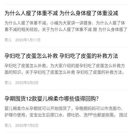
为什么人瘦了体重不减 为什么身体瘦了体重没减
为什么人瘦了体重不减，小编为大家讲一讲健身、为什么人瘦了体
重不减的相关经验，关于为什么人瘦了体重不减 跟 为什么身体瘦了
体重没减，一起跟随小编看看吧！ 我就遇到过一种情况，人变 为…
育儿
2023年1月11日
孕妇吃了皮蛋怎么补救 孕妇吃了皮蛋的补救方法
孕妇吃了皮蛋怎么补救，为大家介绍的是孕妇吃了皮蛋怎么补救方
面的知识，关于孕妇吃了皮蛋怎么补救 孕妇吃了皮蛋的补救方法，
一定能给您带来帮助的，一起来了解吧！ 1、如果孕妇不小心吃
育儿
2023年3月2日
孕…
孕期囤货12款婴儿棉柔巾哪些值得回购？
婴儿棉柔巾从孕期就可以开始囤货了，孕晚期妈妈可以作洗面巾、
护理巾使用，宝宝出生后擦口水、擦吐奶、洗PP也都是刚需。 囤过
不少棉柔巾，有些我不会回购了，但有 婴儿棉柔巾从孕期就可以
育儿
2023年7月5日
开…