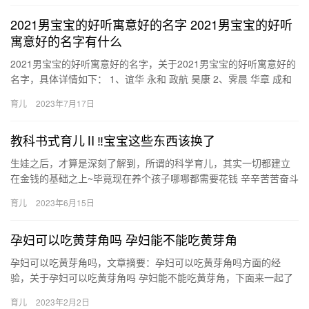
2021男宝宝的好听寓意好的名字 2021男宝宝的好听
寓意好的名字有什么
2021男宝宝的好听寓意好的名字，关于2021男宝宝的好听寓意好的
名字，具体详情如下： 1、谊华 永和 政航 昊康 2、霁晨 华章 成和
吉钰 3、景光 佳钰 彬政 铮宥 4、峰安…
育儿
2023年7月17日
教科书式育儿Ⅱ‼宝宝这些东西该换了
生娃之后，才算是深刻了解到，所谓的科学育儿，其实一切都建立
在金钱的基础之上~毕竟现在养个孩子哪哪都需要花钱 辛辛苦苦奋斗
一年，终于到了年底升职加薪分红季 生娃之后，才算是深刻了解
育儿
2023年6月15日
到…
孕妇可以吃黄芽角吗 孕妇能不能吃黄芽角
孕妇可以吃黄芽角吗，文章摘要：孕妇可以吃黄芽角吗方面的经
验，关于孕妇可以吃黄芽角吗 孕妇能不能吃黄芽角，下面来一起了
解一下吧。 1、怀孕能吃黄豆芽，这对健康是很有利的。黄豆芽 孕
育儿
2023年2月2日
妇…