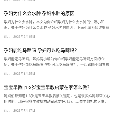
时候…
孕妇为什么会水肿 孕妇水肿的原因
孕妇为什么会水肿，本文为你介绍孕妇为什么会水肿的生活小知
识，关于孕妇为什么会水肿 孕妇水肿的原因，下面小编为您详细解
答 1、怀孕晚期如果只出现脚部水肿，主要是由于子宫体积增 孕妇
育儿
2023年2月15日
为…
孕妇能吃马蹄吗 孕妇可以吃马蹄吗？
孕妇能吃马蹄吗，辣妈网小编为你介绍孕妇能吃马蹄吗方面的介
绍，关于孕妇能吃马蹄吗 孕妇可以吃马蹄吗？，一起跟随小编看看
吧！ 1、妇是可以吃马蹄的，但是由于马蹄性比较寒凉，建 孕妇能
育儿
2023年1月25日
吃…
宝宝早教||1-3岁宝宝早教启蒙在家怎么做？
妈妈们都知道1-3岁是宝宝早教启蒙关键期，也是很多妈妈非常关心
的时期。现在很多早教机构动辄就要好几万……去早教机构太贵，
想自己在家教，又不懂怎么办?今天就 妈妈们都知道1-3岁是宝…
育儿
2023年7月17日