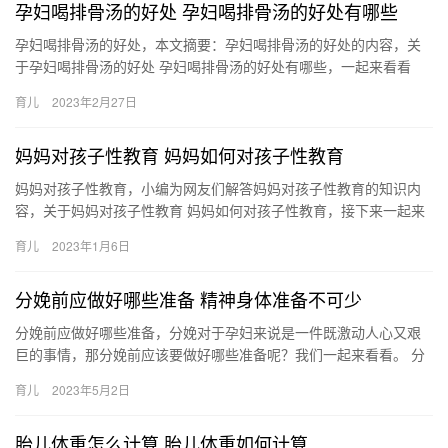
孕妇喝排骨汤的好处 孕妇喝排骨汤的好处有哪些
孕妇喝排骨汤的好处，本文摘要：孕妇喝排骨汤的好处的内容，关
于孕妇喝排骨汤的好处 孕妇喝排骨汤的好处有哪些，一起来看看
吧！ 1、孕妇喝排骨汤的好处是非常多的，因为排骨汤味甘咸性 孕
育儿
2023年2月27日
妇…
妈妈对孩子性教育 妈妈如何对孩子性教育
妈妈对孩子性教育，小编为网友们解答妈妈对孩子性教育的知识内
容，关于妈妈对孩子性教育 妈妈如何对孩子性教育，接下来一起来
看看吧。 1、不要回避问题，有些妈妈会说这样的问题没有 妈妈
育儿
2023年1月6日
对…
分娩前应做好哪些准备 精神身体准备不可少
分娩前应做好哪些准备，分娩对于孕妇来说是一件既激动人心又艰
巨的事情，那分娩前应该要做好哪些准备呢？我们一起来看看。 分
娩前应做好哪些准备 十月怀胎，一朝分娩，新生命诞生的时刻让父
育儿
2023年5月2日
母…
胎儿体重怎么计算 胎儿体重如何计算