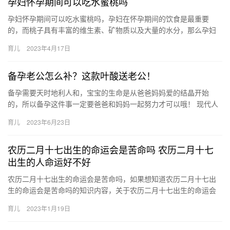
孕妇怀孕期间可以吃水蜜桃吗
孕妇怀孕期间可以吃水蜜桃吗，孕妇在怀孕期间的饮食是最重要
的，而桃子具有丰富的维生素、矿物质以及大量的水分，那么孕妇
可以吃水蜜桃吗？详情请看本文。 水蜜桃的营养价值 水蜜桃富含多
育儿
2023年4月17日
种维…
备孕老公怎么补？这款叶酸送老公！
备孕需要天时地利人和，宝宝的生命是从爸爸妈妈爱的结晶开始
的，所以备孕这件事一定要爸爸和妈妈一起努力才可以哦！ 现代人
压力比较大，尤其是爸爸们经常熬夜， 备孕需要天时地利人和，宝
育儿
2023年6月23日
宝的…
农历二月十七出生的命运会是苦命吗 农历二月十七
出生的人命运好不好
农历二月十七出生的命运会是苦命吗，如果想知道农历二月十七出
生的命运会是苦命吗的知识内容，关于农历二月十七出生的命运会
是苦命吗 农历二月十七出生的人命运好不好，接下来小编为网友介
育儿
2023年1月19日
绍。…