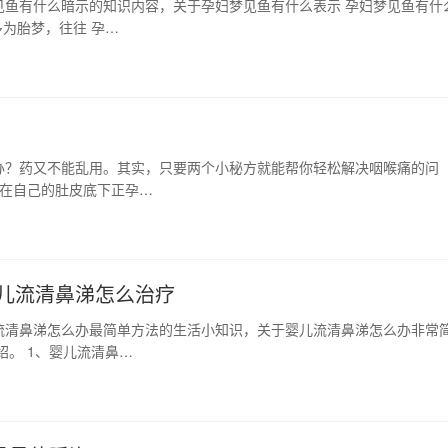
见鱼有什么暗示的知识内容，关于孕妇梦见鱼有什么表示 孕妇梦见鱼有什
为胎梦，往往 孕…
办？药又不能乱用。其实，只要两个小秘方就能帮你轻松解决咽喉痛的问
在自己的肚皮底下正孕…
儿流清鼻涕怎么治疗
流清鼻涕怎么办最简单方法的生活小知识，关于婴儿流清鼻涕怎么办非常
绍。 1、婴儿流清鼻…