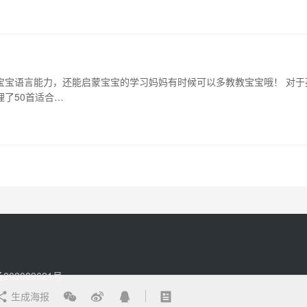
宝宝语言能力，还能启蒙宝宝的学习妈妈有时候可以多教教宝宝哦！ 对于
理了50首适合…
202089621号
生成海报