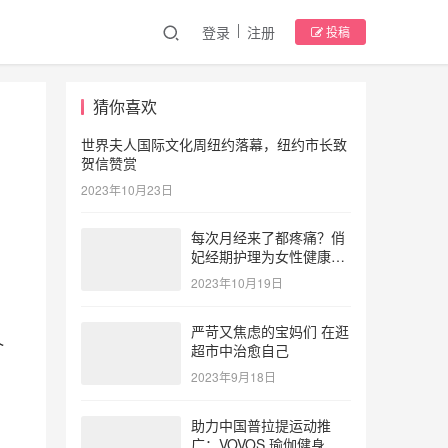
登录
注册
投稿
猜你喜欢
世界夫人国际文化周纽约落幕，纽约市长致
贺信赞赏
2023年10月23日
每次月经来了都疼痛？俏
妃经期护理为女性健康护
航
2023年10月19日
严苛又焦虑的宝妈们 在逛
介
超市中治愈自己
2023年9月18日
助力中国普拉提运动推
广：VOVOS 瑜伽健身服