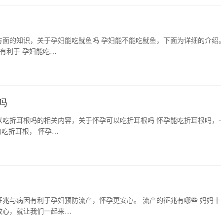
方面的知识，关于孕妇能吃鱿鱼吗 孕妇能不能吃鱿鱼，下面为详细的介绍
有利于 孕妇能吃…
吗
以吃折耳根吗的相关内容，关于怀孕可以吃折耳根吗 怀孕能吃折耳根吗，
吃折耳根， 怀孕…
兆与病因有利于孕妇预防流产，怀孕更安心。 流产的征兆有哪些 妈妈十
放心，就让我们一起来…