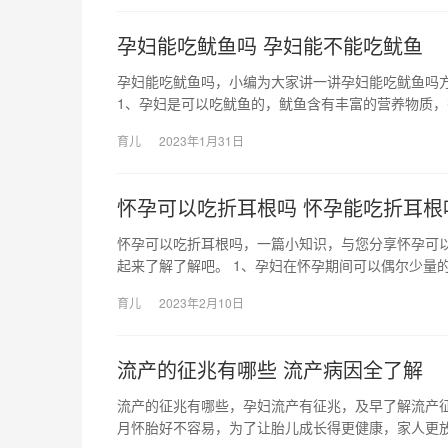
孕妇能吃鱿鱼吗 孕妇能不能吃鱿鱼
孕妇能吃鱿鱼吗，小编为大家讲一讲孕妇能吃鱿鱼吗
1、孕妇是可以吃鱿鱼的，鱿鱼含有丰富的营养物质，
育儿
2023年1月31日
怀孕可以吃折耳根吗 怀孕能吃折耳根
怀孕可以吃折耳根吗，一篇小知识，与您分享怀孕可
起来了解了解吧。 1、孕妇在怀孕期间可以偶尔少量的
育儿
2023年2月10日
流产的征兆有哪些 流产病因全了解
流产的征兆有哪些，孕妇流产有征兆，及早了解流产征
月怀胎好不容易，为了让胎儿成长得更健康，家人更