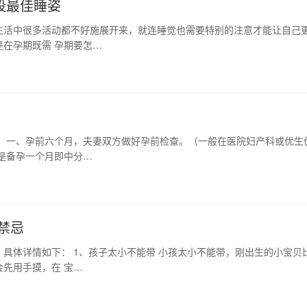
段最佳睡姿
生活中很多活动都不好施展开来，就连睡觉也需要特别的注意才能让自己
在孕期既需 孕期要怎…
！ 一、孕前六个月，夫妻双方做好孕前检查。（一般在医院妇产科或优生
是备孕一个月即中分…
禁忌
具体详情如下： 1、孩子太小不能带 小孩太小不能带，刚出生的小宝贝
先用手摸，在 宝…