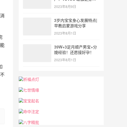
参与北体大专业普拉提教
2023年8月9日
，
练培训
消
3岁内宝宝身心发展特点|
早教启蒙游戏分享
2023年8月1日
完
能
39W+3足月顺产男宝+分
娩经验！还愿接好孕！
2023年8月1日
如
不