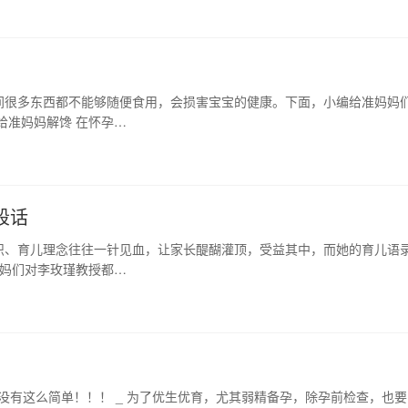
间很多东西都不能够随便食用，会损害宝宝的健康。下面，小编给准妈妈
给准妈妈解馋 在怀孕…
段话
识、育儿理念往往一针见血，让家长醍醐灌顶，受益其中，而她的育儿语
妈妈们对李玫瑾教授都…
并没有这么简单！！！ _ 为了优生优育，尤其弱精备孕，除孕前检查，也要