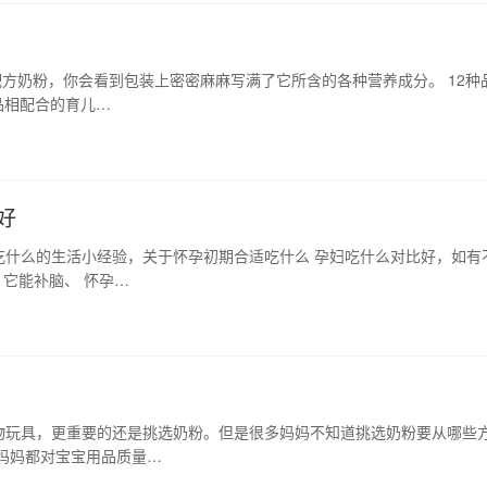
配方奶粉，你会看到包装上密密麻麻写满了它所含的各种营养成分。 12种
品相配合的育儿…
好
吃什么的生活小经验，关于怀孕初期合适吃什么 孕妇吃什么对比好，如有
它能补脑、 怀孕…
？
物玩具，更重要的还是挑选奶粉。但是很多妈妈不知道挑选奶粉要从哪些
妈妈都对宝宝用品质量…