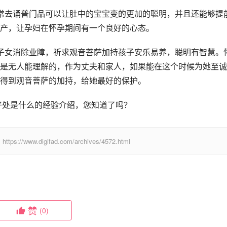
常去诵普门品可以让肚中的宝宝变的更加的聪明，并且还能够提
产，让孕妇在怀孕期间有一个良好的心态。
子女消除业障，祈求观音菩萨加持孩子安乐易养，聪明有智慧。
是无人能理解的，作为丈夫和家人，如果能在这个时候为她至诚
得到观音菩萨的加持，给她最好的保护。
好处是什么的经验介绍，您知道了吗？
digifad.com/archives/4572.html
赞
(0)