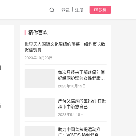
登录
注册
投稿
猜你喜欢
世界夫人国际文化周纽约落幕，纽约市长致
贺信赞赏
2023年10月23日
门
每次月经来了都疼痛？俏
妃经期护理为女性健康护
航
2023年10月19日
严苛又焦虑的宝妈们 在逛
看
超市中治愈自己
2023年9月18日
助力中国普拉提运动推
广：VOVOS 瑜伽健身服