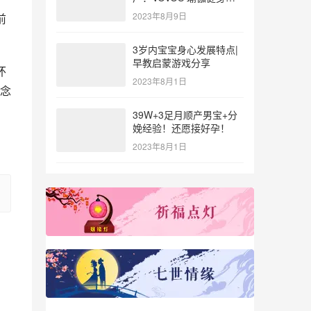
参与北体大专业普拉提教
2023年8月9日
前
练培训
3岁内宝宝身心发展特点|
早教启蒙游戏分享
怀
2023年8月1日
念
39W+3足月顺产男宝+分
娩经验！还愿接好孕！
2023年8月1日