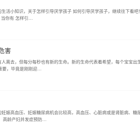
的生活小知识，关于怎样引导厌学孩子 如何引导厌学孩子，继续往下看吧
当你有 怎样引…
危害
有人离去，但每分每秒也有新的生命。新的生命代表着希望，每个宝宝出
分重要，毕竟是刚刚迎…
的妊娠高血压、妊娠糖尿病机会比较高，高血压、心脏病或是肾脏病、糖
 高龄产妇并发症预防…