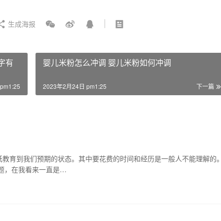
生成海报
名字有
婴儿米粉怎么冲调 婴儿米粉如何冲调
pm1:25
2023年2月24日 pm1:25
下一篇
纸教育到我们预期的状态。其中要花费的时间和经历是一般人不能理解的
题，在我看来一直是…