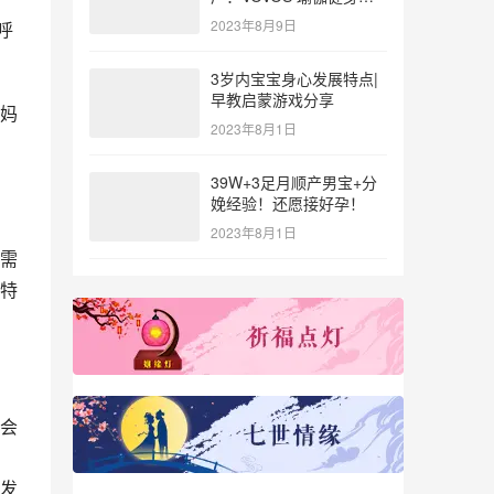
参与北体大专业普拉提教
2023年8月9日
呼
练培训
3岁内宝宝身心发展特点|
早教启蒙游戏分享
妈
2023年8月1日
39W+3足月顺产男宝+分
娩经验！还愿接好孕！
2023年8月1日
需
特
会
发