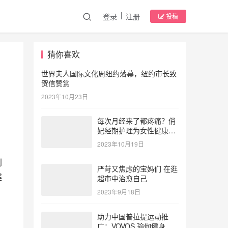
登录
注册
投稿
猜你喜欢
世界夫人国际文化周纽约落幕，纽约市长致
贺信赞赏
2023年10月23日
每次月经来了都疼痛？俏
妃经期护理为女性健康护
航
2023年10月19日
别
严苛又焦虑的宝妈们 在逛
健
超市中治愈自己
2023年9月18日
助力中国普拉提运动推
广：VOVOS 瑜伽健身服