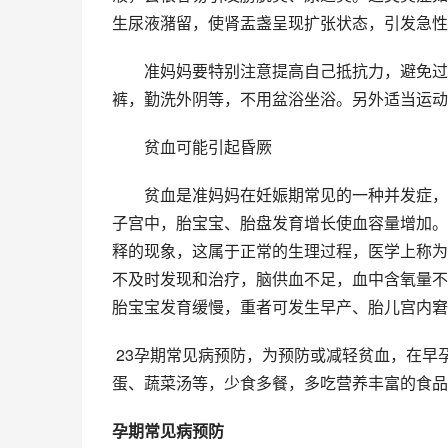
生尿液潴留，使肾盂盏呈现扩张状态，引发急性
　　准妈妈要特别注意提高自己抵抗力，避免过
裤，勤洗外阴等，不用盆浴坐浴。另外适当运动
　　贫血可能引起昏厥
　　贫血是准妈妈在妊娠期常见的一种并发症，
子宫中，胎宝宝、胎盘发育增长使血容量增加。
释的现象，这属于正常的生理过程，医学上称为
不及时发现和治疗，脑供血不足，血中含氧量不
胎宝宝发育缓慢，重者可发生早产、胎儿宫内窘
 23孕期常见病预防，为预防或减轻贫血，在早孕阶段，就应该多吃些流质或半流质食物，如猪肝汤、豆腐、水蒸
蛋、蔬菜汤等，少食多餐，多吃营养丰富的食品
孕期常见病预防