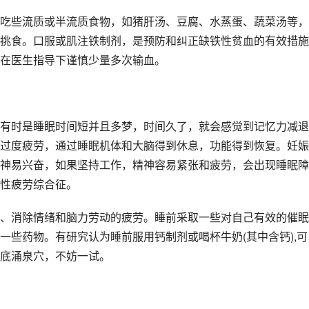
吃些流质或半流质食物，如猪肝汤、豆腐、水蒸蛋、蔬菜汤等，
挑食。口服或肌注铁制剂，是预防和纠正缺铁性贫血的有效措施
在医生指导下谨慎少量多次输血。
有时是睡眠时间短并且多梦，时间久了，就会感觉到记忆力减退
过度疲劳，通过睡眠机体和大脑得到休息，功能得到恢复。妊娠
神易兴奋，如果坚持工作，精神容易紧张和疲劳，会出现睡眠障
性疲劳综合征。
、消除情绪和脑力劳动的疲劳。睡前采取一些对自己有效的催眠
一些药物。有研究认为睡前服用钙制剂或喝杯牛奶(其中含钙),可
底涌泉穴，不妨一试。