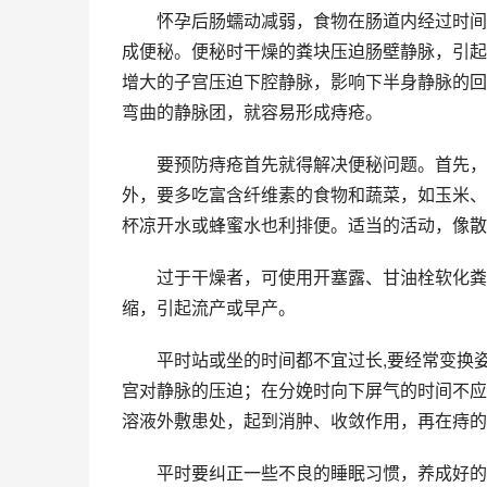
　　怀孕后肠蠕动减弱，食物在肠道内经过时间
成便秘。便秘时干燥的粪块压迫肠壁静脉，引起
增大的子宫压迫下腔静脉，影响下半身静脉的回
弯曲的静脉团，就容易形成痔疮。
　　要预防痔疮首先就得解决便秘问题。首先，
外，要多吃富含纤维素的食物和蔬菜，如玉米、
杯凉开水或蜂蜜水也利排便。适当的活动，像散
　　过于干燥者，可使用开塞露、甘油栓软化粪
缩，引起流产或早产。
　　平时站或坐的时间都不宜过长,要经常变换
宫对静脉的压迫；在分娩时向下屏气的时间不应
溶液外敷患处，起到消肿、收敛作用，再在痔的
　　平时要纠正一些不良的睡眠习惯，养成好的