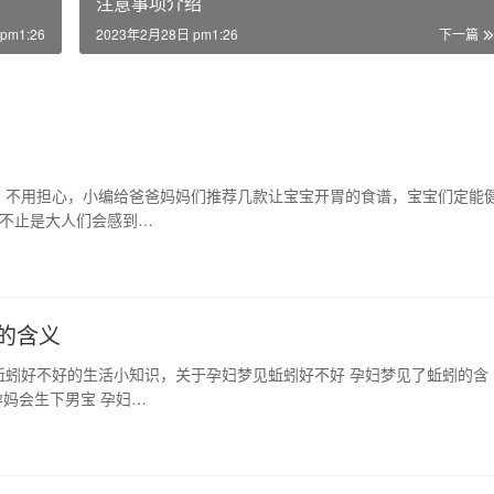
注意事项介绍
pm1:26
2023年2月28日 pm1:26
下一篇
？不用担心，小编给爸爸妈妈们推荐几款让宝宝开胃的食谱，宝宝们定能
，不止是大人们会感到…
的含义
蚯蚓好不好的生活小知识，关于孕妇梦见蚯蚓好不好 孕妇梦见了蚯蚓的含
孕妈会生下男宝 孕妇…