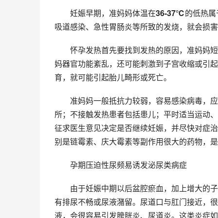
　　妊娠早期，准妈妈体温在
36-37℃
的低热属
吸道感染、急性胃肠炎等所致的发烧，就会损害
　　怀孕发热首先要找到发热的原因，准妈妈短
妈器官功能紊乱，还可能刺激到子宫收缩或引起
育，就可能引起胎儿畸形或死亡。
　　准妈妈一般抵抗力较弱，容易感染病毒，应
所；不接触发热患者包括患儿；平时适当运动、
征求医生意见决定是否继续妊娠，并尽快对症治
别是链霉素、庆大霉素等副作用很大的药物，是
　　孕期压迫性尿频易诱发泌尿类病症
　　由于妊娠中期以后盆腔瘀血，加上增大的子
有排尿不畅或尿液潴留。尿道口与肛门接近，很
液，会很容易引发膀胱炎、尿道炎。这类炎症如