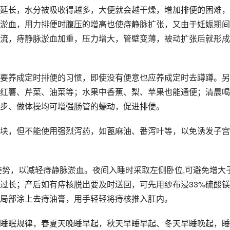
延长，水分被吸收得越多，大便就会越干燥，增加排便的困难，
淤血，用力排便时腹压的增高也使痔静脉扩张，又由于妊娠期间
流，痔静脉淤血加重，压力增大，管壁变薄，被动扩张后就形成
要养成定时排便的习惯，即使没有便意也应养成定时去蹲蹲。另
红薯、芹菜、油菜等；水果中香蕉、梨、苹果也能通便；清晨喝
步、做体操均可增强肠管的蠕动，促进排便。
块，但不能使用强烈泻药，如蓖麻油、番泻叶等，以免诱发子宫
姿势，以减轻痔静脉淤血。夜间入睡时采取左侧卧位,可避免增大
过长；产后如有痔核脱出要及时送回，可先用纱布浸33%硫酸
局部涂上去痔油膏，用手轻轻将痔核推入肛内。
睡眠规律，春夏天晚睡早起，秋天早睡早起、冬天早睡晚起，睡