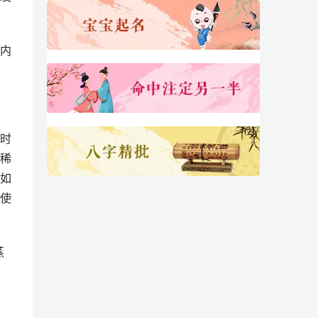
内
时
稀
如
使