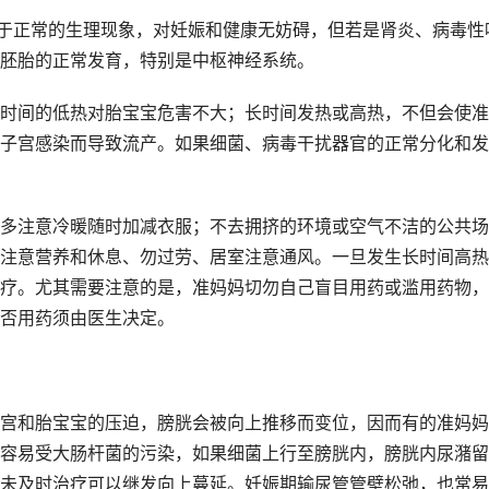
于正常的生理现象，对妊娠和健康无妨碍，但若是肾炎、病毒性
胚胎的正常发育，特别是中枢神经系统。
时间的低热对胎宝宝危害不大；长时间发热或高热，不但会使准
子宫感染而导致流产。如果细菌、病毒干扰器官的正常分化和发
多注意冷暖随时加减衣服；不去拥挤的环境或空气不洁的公共场
注意营养和休息、勿过劳、居室注意通风。一旦发生长时间高热
疗。尤其需要注意的是，准妈妈切勿自己盲目用药或滥用药物，
否用药须由医生决定。
宫和胎宝宝的压迫，膀胱会被向上推移而变位，因而有的准妈妈
容易受大肠杆菌的污染，如果细菌上行至膀胱内，膀胱内尿潴留
未及时治疗可以继发向上蔓延。妊娠期输尿管管壁松弛，也常易