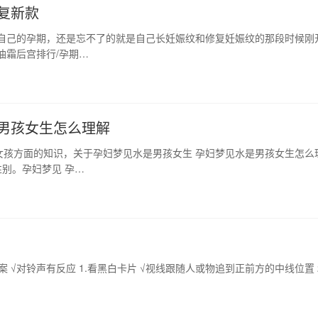
复新款
想自己的孕期，还是忘不了的就是自己长妊娠纹和修复妊娠纹的那段时候刚
油霜后宫排行/孕期…
男孩女生怎么理解
女孩方面的知识，关于孕妇梦见水是男孩女生 孕妇梦见水是男孩女生怎么
别。孕妇梦见 孕…
案 √对铃声有反应 1.看黑白卡片 √视线跟随人或物追到正前方的中线位置 
…