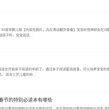
30首早教儿歌【内容在图片，向左滑动翻页查看】宝宝听觉神经会在3
给孩子听，宝宝说话…
最适合开始亲子阅读的年龄了，通过亲子阅读童话故事，可以培养宝宝的
。 适合三岁儿童的经…
过春节的特别必读本有哪些
妈妈过春节的特别必读本方面的内容，关于准妈妈过春节的特别必读本 准