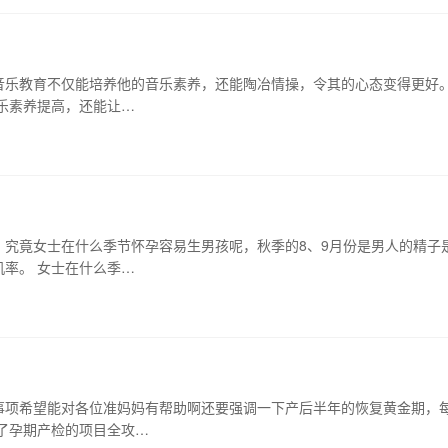
音乐教育不仅能培养他的音乐素养，还能陶冶情操，令其的心态变得更好
乐素养提高，还能让…
究竟女士在什么季节怀孕容易生男孩呢，秋季的8、9月份是男人的精子
率。 女士在什么季…
事项希望能对各位准妈妈有帮助啊还要强调一下产后半年的恢复黄金期，
了孕期产检的项目全攻…