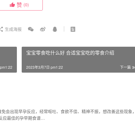
赞
(0)
生成海报
宝宝零食吃什么好 合适宝宝吃的零食介绍
pm1:22
2023年3月7日 pm1:22
下一篇
难免会出现早孕反应，经常呕吐、食欲不佳、精神不振，想改善这些现象
反应最佳的孕早期食谱…