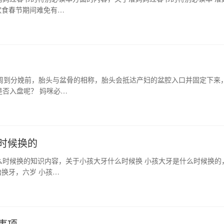
饮食春节期间难免有…
周到分娩前，胎头与盆骨的相称，胎头会抵达产妇的盆腔入口并固定下来
否入盘呢？ 妈咪必…
时候换的
么时候换的知识内容，关于小孩大牙什么时候换 小孩大牙是什么时候换的
换牙，六岁 小孩…
事项