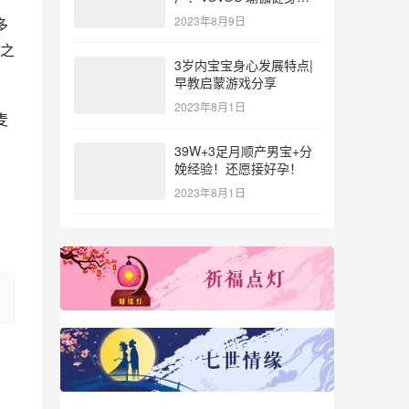
参与北体大专业普拉提教
2023年8月9日
多
练培训
之
3岁内宝宝身心发展特点|
早教启蒙游戏分享
2023年8月1日
麦
39W+3足月顺产男宝+分
娩经验！还愿接好孕！
2023年8月1日