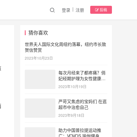
登录
注册
投稿
猜你喜欢
世界夫人国际文化周纽约落幕，纽约市长致
贺信赞赏
2023年10月23日
孩
每次月经来了都疼痛？俏
妃经期护理为女性健康护
航
2023年10月19日
严苛又焦虑的宝妈们 在逛
面
超市中治愈自己
2023年9月18日
助力中国普拉提运动推
广：VOVOS 瑜伽健身服