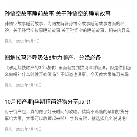
孙悟空故事睡前故事 关于孙悟空的睡前故事
孙悟空故事睡前故事，为网友解答孙悟空故事睡前故事方面的经
验，关于孙悟空故事睡前故事 关于孙悟空的睡前故事，相关内容具
体如下： 1、孙悟空智擒金银角大王 2、正文 唐僧、孙悟空、猪 …
育儿
2023年3月1日
图解拉玛泽呼吸法‼助力顺产，分娩必备
《孕期超快顺产的3个动作》里面有提到拉玛泽呼吸法，但是你们怎
么做吗？什么时候开始做吗？不知道也没事，今天教大家练习拉玛
泽呼吸法的技巧。孕妈们收起备用啦 《孕期超快顺产的3个动作》
育儿
2023年7月10日
里…
10月预产期|孕期精简好物分享part1
对于待产包，真的做了好长时间的攻略。精简不鸡肋的孕期好货分
享给大家，大家可以收藏起来啦！ 字数有限，就选择几个说说吧！
入院所需【宝宝】 1、抱被、盖毯、 对于待产包，真的做了好长…
育儿
2023年7月10日