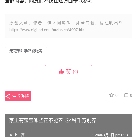
全部内容，网友们不妨在这方面予以参考
原创文章，作者：佳人网编辑，如若转载，请注明出处：
https://www.digifad.com/archives/4997.html
无花果叶孕妇能吃吗
赞
(0)
0
0
生成海报
家里有宝宝哪些花不能养 这4种千万别养
上一篇
2023年3月8日 pm1:23