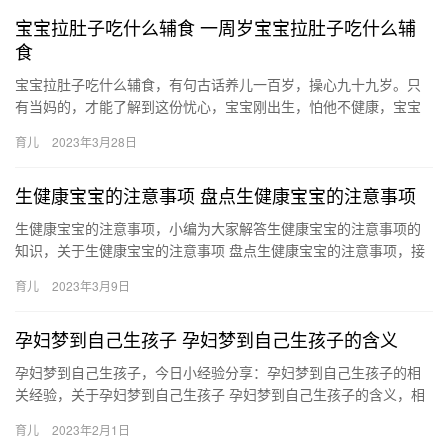
宝宝拉肚子吃什么辅食 一周岁宝宝拉肚子吃什么辅
食
宝宝拉肚子吃什么辅食，有句古话养儿一百岁，操心九十九岁。只
有当妈的，才能了解到这份忧心，宝宝刚出生，怕他不健康，宝宝
长大一点，怕他营养不良，读书的时候，怕他学坏，总之一句话 宝
育儿
2023年3月28日
宝拉…
生健康宝宝的注意事项 盘点生健康宝宝的注意事项
生健康宝宝的注意事项，小编为大家解答生健康宝宝的注意事项的
知识，关于生健康宝宝的注意事项 盘点生健康宝宝的注意事项，接
下来分享详细内容。 1、忌带病结婚，带病结婚后，随着婚后生
育儿
2023年3月9日
生…
孕妇梦到自己生孩子 孕妇梦到自己生孩子的含义
孕妇梦到自己生孩子，今日小经验分享：孕妇梦到自己生孩子的相
关经验，关于孕妇梦到自己生孩子 孕妇梦到自己生孩子的含义，相
关内容具体如下： 1、孕妇梦见生孩子，说明你和你的家人对 孕
育儿
2023年2月1日
妇…