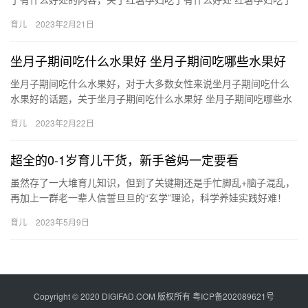
有哪些好处，接下来小编为大家介绍。 1、孕期吃红薯的好处还是
育儿
2023年2月21日
…
坐月子期间吃什么水果好 坐月子期间吃哪些水果好
坐月子期间吃什么水果好，对于大多数女性来说坐月子期间吃什么
水果好的话题，关于坐月子期间吃什么水果好 坐月子期间吃哪些水
果好，接下来就是全面介绍。 1、苹果含有丰富的苹果酸、鞣酸、
育儿
2023年2月22日
…
超全的0-1岁育儿干货，新手爸妈一定要看
虽然存了一大堆育儿知识，但到了关键期还是手忙脚乱+脑子混乱，
再加上一群老一辈人信誓旦旦的“玄学”理论，科学养娃实践好难！
所以新手爸妈要在孕期就先了解一 虽然存了一大堆育儿知识，但…
育儿
2023年5月9日
Copyright © 2020 DIGIFAD.COM 版权所有
粤ICP备202089621号