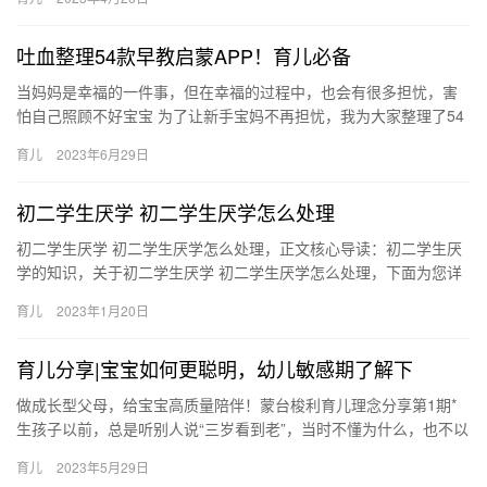
这些…
吐血整理54款早教启蒙APP！育儿必备
当妈妈是幸福的一件事，但在幸福的过程中，也会有很多担忧，害
怕自己照顾不好宝宝 为了让新手宝妈不再担忧，我为大家整理了54
款实用的宝妈必备育儿APP相信有了这些 当妈妈是幸福的一件事…
育儿
2023年6月29日
初二学生厌学 初二学生厌学怎么处理
初二学生厌学 初二学生厌学怎么处理，正文核心导读：初二学生厌
学的知识，关于初二学生厌学 初二学生厌学怎么处理，下面为您详
细介绍 1、家长应引导孩子放轻松，接纳这些问题，对自己能有一…
育儿
2023年1月20日
育儿分享|宝宝如何更聪明，幼儿敏感期了解下
做成长型父母，给宝宝高质量陪伴！蒙台梭利育儿理念分享第1期*
生孩子以前，总是听别人说“三岁看到老”，当时不懂为什么，也不以
为然，哈？三岁懂个啥有了小嘀嗒 做成长型父母，给宝宝高质量…
育儿
2023年5月29日