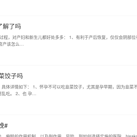
了解了吗
的过程，对产妇和新生儿都好处多多： 1、有利于产后恢复，仅仅会阴部位
宫产该怎么…
菜饺子吗
具体详情如下： 1、怀孕不可以吃韭菜饺子，尤其是孕早期，因为韭菜
吃。 2、也 孕…
娩#
、麻醉的作用机制、以及副作用、风险、到如何选择实施的医院，hisak