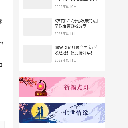
参与北体大专业普拉提教
2023年8月9日
练培训
3岁内宝宝身心发展特点|
米
早教启蒙游戏分享
2023年8月1日
也
39W+3足月顺产男宝+分
娩经验！还愿接好孕！
2023年8月1日
白