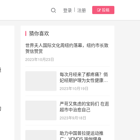
登录
注册
投稿
猜你喜欢
世界夫人国际文化周纽约落幕，纽约市长致
贺信赞赏
2023年10月23日
羹
每次月经来了都疼痛？俏
妃经期护理为女性健康护
航
2023年10月19日
严苛又焦虑的宝妈们 在逛
的
超市中治愈自己
2023年9月18日
助力中国普拉提运动推
广：VOVOS 瑜伽健身服