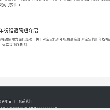
分娩的必要性（…
年祝福语简短介绍
祝福语简短方面的经验，关于对宝宝的新年祝福语简短 对宝宝的新年祝福
，你幸福所以我 对…
服务项目
联系我们
FAD.COM 版权所有
粤ICP备202089621号