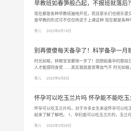
早教班如春笋般凸起，不报班就落后
现在都是各种早教班遍地开花，而且家长们也很乐意交
是早教的形式可不仅仅拘泥于上课这种 现在都是各种
育儿
2023年6月19日
别再傻傻每天备孕了！科学备孕一月
时光如梭，转眼宝宝都快一岁了！回想起备孕的那段
人才能感同身受……其实我就是宫寒血气不 时光如梭
育儿
2023年6月8日
怀孕可以吃玉兰片吗 怀孕能不能吃玉
怀孕可以吃玉兰片吗，对于许多女生来说怀孕可以吃
起来了解了解吧。 1、孕妇是可以吃玉兰片的，玉兰片
育儿
2023年3月29日