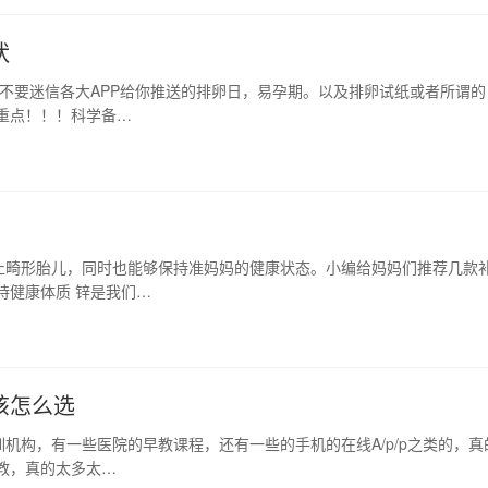
状
 不要迷信各大APP给你推送的排卵日，易孕期。以及排卵试纸或者所谓的
重点！！！科学备…
止畸形胎儿，同时也能够保持准妈妈的健康状态。小编给妈妈们推荐几款
持健康体质 锌是我们…
该怎么选
机构，有一些医院的早教课程，还有一些的手机的在线A/p/p之类的，真
教，真的太多太…