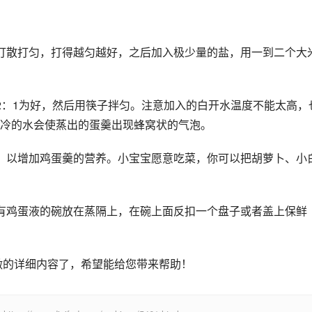
 
打散打匀，打得越匀越好，之后加入极少量的盐，用一到二个大
2：1为好，然后用筷子拌匀。注意加入的白开水温度不能太高，
冷的水会使蒸出的蛋羹出现蜂窝状的气泡。 
，以增加鸡蛋羹的营养。小宝宝愿意吃菜，你可以把胡萝卜、小
有鸡蛋液的碗放在蒸隔上，在碗上面反扣一个盘子或者盖上保鲜
做的详细内容了，希望能给您带来帮助！