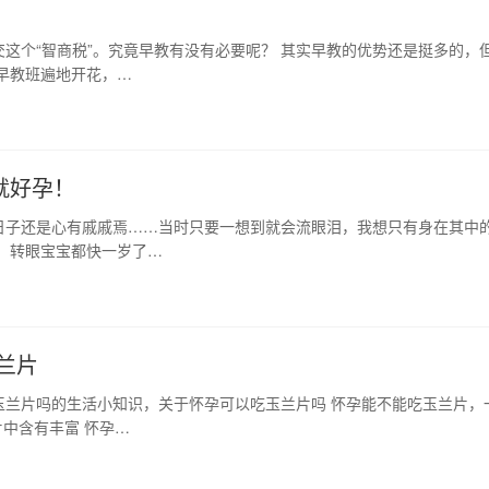
？
这个“智商税”。究竟早教有没有必要呢？ 其实早教的优势还是挺多的，
早教班遍地开花，…
就好孕！
日子还是心有戚戚焉……当时只要一想到就会流眼泪，我想只有身在其中
，转眼宝宝都快一岁了…
兰片
玉兰片吗的生活小知识，关于怀孕可以吃玉兰片吗 怀孕能不能吃玉兰片，
中含有丰富 怀孕…