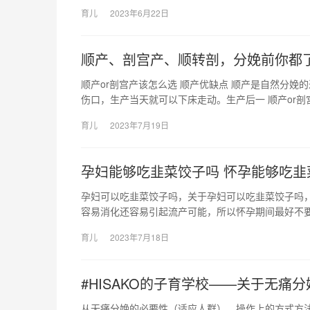
育儿
2023年6月22日
顺产、剖宫产、顺转剖，分娩前你都
顺产or剖宫产该怎么选 顺产优缺点 顺产是自然分娩
伤口，生产当天就可以下床走动。生产后一 顺产or剖
育儿
2023年7月19日
孕妇能够吃韭菜饺子吗 怀孕能够吃韭
孕妇可以吃韭菜饺子吗，关于孕妇可以吃韭菜饺子吗，
容易消化还容易引起流产可能，所以怀孕期间最好不要乱
育儿
2023年7月18日
#HISAKO的子育学校——关于无痛分
从无痛分娩的必要性（适应人群）、操作上的方式方法