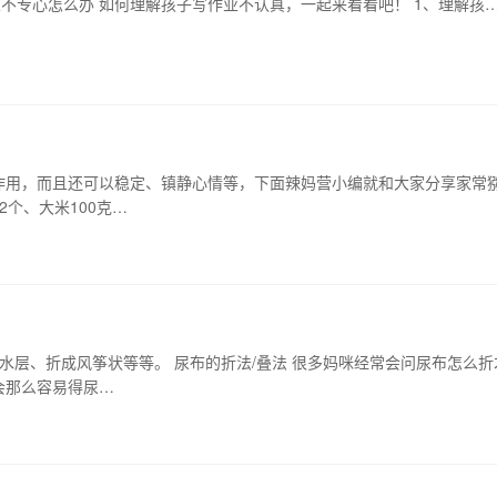
不专心怎么办 如何理解孩子写作业不认真，一起来看看吧！ 1、理解孩
在孩子刚一脚 …
日
作用，而且还可以稳定、镇静心情等，下面辣妈营小编就和大家分享家常
2个、大米100克…
水层、折成风筝状等等。 尿布的折法/叠法 很多妈咪经常会问尿布怎么折
会那么容易得尿…