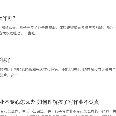
素咋办？
儿都缺营养，孩子三岁了还是体质弱，体检说微量元素维生素都缺，所以
应大吃啥吐啥，一直吐…
孕很好
以预防胎儿神经管畸形和先天性心脏病，还能促进红细胞成熟和血红蛋白合
、叶酸片。这个…
业不专心怎么办 如何理解孩子写作业不认真
不专心怎么办，生活小知识篇，关于孩子写作业不专心怎么办的小经验，