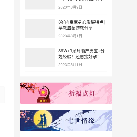
参与北体大专业普拉提教
2023年8月9日
练培训
3岁内宝宝身心发展特点|
早教启蒙游戏分享
2023年8月1日
39W+3足月顺产男宝+分
娩经验！还愿接好孕！
2023年8月1日