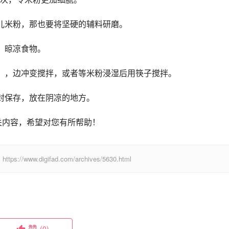
儿米粉，那也要将坚硬的辅料研磨。 
。晾凉食物。 
），边冲变搅拌，或者等米粉浸湿后用筷子搅拌。 
封保存，放在阴凉的地方。
关内容，希望对您有所帮助！
digifad.com/archives/5630.html
赞
(0)