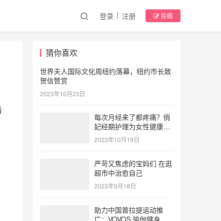
登录
注册
投稿
猜你喜欢
世界夫人国际文化周纽约落幕，纽约市长致
贺信赞赏
2023年10月23日
看
每次月经来了都疼痛？俏
妃经期护理为女性健康护
航
2023年10月19日
严苛又焦虑的宝妈们 在逛
超市中治愈自己
2023年9月18日
助力中国普拉提运动推
广：VOVOS 瑜伽健身服