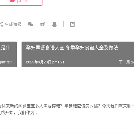
生成海报
思是什
孕妇早餐食谱大全 冬季孕妇食谱大全及做法
pm1:21
2023年3月28日 pm1:21
下一篇
会迎来新的问题宝宝多大需要穿鞋？学步鞋应该怎么挑？今天我们就来聊
走路开始，我们作为…