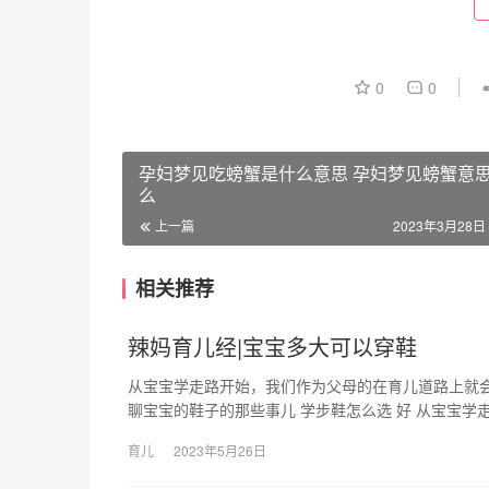
0
0
孕妇梦见吃螃蟹是什么意思 孕妇梦见螃蟹意
么
上一篇
2023年3月28日 
相关推荐
辣妈育儿经|宝宝多大可以穿鞋
从宝宝学走路开始，我们作为父母的在育儿道路上就
聊宝宝的鞋子的那些事儿 学步鞋怎么选 好 从宝宝学
育儿
2023年5月26日