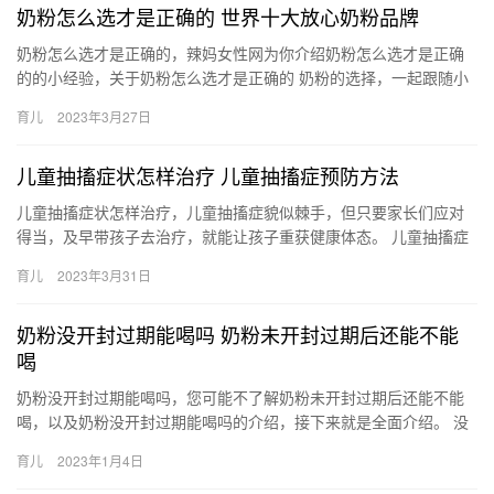
奶粉怎么选才是正确的 世界十大放心奶粉品牌
奶粉怎么选才是正确的，辣妈女性网为你介绍奶粉怎么选才是正确
的的小经验，关于奶粉怎么选才是正确的 奶粉的选择，一起跟随小
编看看吧！ 1、成分要接近母乳。母乳中的蛋白质主要有乳清蛋
育儿
2023年3月27日
奶…
儿童抽搐症状怎样治疗 儿童抽搐症预防方法
儿童抽搐症状怎样治疗，儿童抽搐症貌似棘手，但只要家长们应对
得当，及早带孩子去治疗，就能让孩子重获健康体态。 儿童抽搐症
状怎样治疗 小儿抽搐症状该怎样治疗，又有没有预防抽搐症发作的
育儿
2023年3月31日
方…
奶粉没开封过期能喝吗 奶粉未开封过期后还能不能
喝
奶粉没开封过期能喝吗，您可能不了解奶粉未开封过期后还能不能
喝，以及奶粉没开封过期能喝吗的介绍，接下来就是全面介绍。 没
有开封的奶粉，在过期几天且没有变质、变味的情况下是可以 奶粉
育儿
2023年1月4日
没…