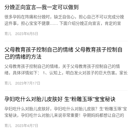
分娩正向宣言—我一定可以做到
很多孕妈在阵痛和分娩时，缺乏自信心，担心自己不可以完成分娩
这件事，担心宝宝不健康…… 下面介绍分娩正向宣言，肯定的宣
言，帮助你更有自信的面对阵痛和分娩 很多孕妈在阵痛和分娩时，
育儿
2023年6月5日
缺乏…
父母教育孩子控制自己的情绪 父母教育孩子控制自
己的情绪的方法
父母教育孩子控制自己的情绪，关于父母教育孩子控制自己的情
绪，具体详情如下： 1、认知上，明白发火对孩子的巨大伤害。家长
发火的时候，孩子心中会充满恐惧。如果爸妈经常大吼大叫、发脾
育儿
2023年7月17日
气，…
孕妇吃什么对胎儿皮肤好 生“粉雕玉琢”宝宝秘诀
孕妇吃什么对胎儿皮肤好，孕妇吃什么对胎儿皮肤？生“粉雕玉琢”宝
宝秘诀，孕妇吃什么对胎儿来说非常重要！孕期妈妈都想让自己的
宝宝聪明健康！其实这些都完全可以通过日常饮食来实现的， 孕
育儿
2023年4月7日
妇…