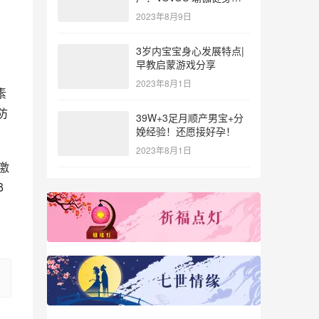
参与北体大专业普拉提教
2023年8月9日
练培训
3岁内宝宝身心发展特点|
早教启蒙游戏分享
2023年8月1日
素
防
39W+3足月顺产男宝+分
娩经验！还愿接好孕！
2023年8月1日
激
β