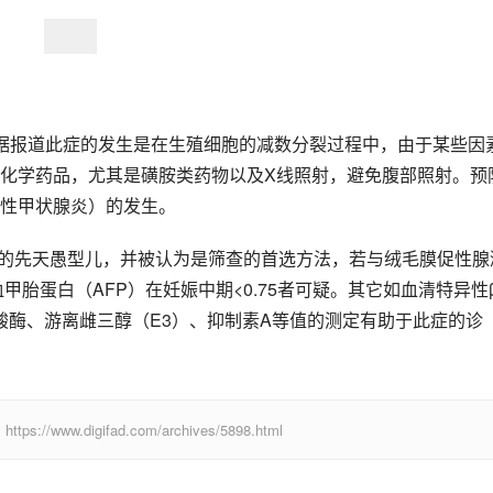
据报道此症的发生是在生殖细胞的减数分裂过程中，由于某些因
化学药品，尤其是磺胺类药物以及X线照射，避免腹部照射。预
性甲状腺炎）的发生。
％的先天愚型儿，并被认为是筛查的首选方法，若与绒毛膜促性腺
甲胎蛋白（AFP）在妊娠中期<0.75者可疑。其它如血清特异性
酸酶、游离雌三醇（E3）、抑制素A等值的测定有助于此症的诊
digifad.com/archives/5898.html