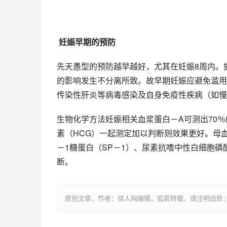
妊娠早期的预防
先天愚型的预防越早越好，尤其在妊娠8周内。
的影响发生不分离所致。故早期妊娠应避免滥用
传染性肝炎等病毒感染及自身免疫性疾病（如慢
生物化学方法妊娠相关血浆蛋白－A可测出70
素（HCG）一起测定加以判断则效果更好。母血
－1糖蛋白（SP－1）、尿素抗嗜中性白细胞磷
断。
原创文章，作者：佳人网编辑，如若转载，请注明出处：https://www.