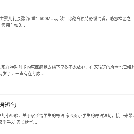
婴儿润肤露 净 重：500ML 功 效：除蕴含独特舒缓清香，助您松弛之
让您拥有如B…
为现在特殊时期的原因感觉去线下早教不太放心，在家陪玩的麻麻也已经
两岁了，一直有在考虑…
语短句
语的小经验，关于家长给学生的寄语 家长对小学生的寄语短句，接下来带
极举手发 家长给学…