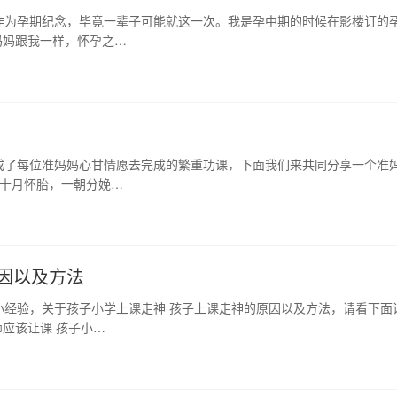
作为孕期纪念，毕竟一辈子可能就这一次。我是孕中期的时候在影楼订的
妈妈跟我一样，怀孕之…
成了每位准妈妈心甘情愿去完成的繁重功课，下面我们来共同分享一个准
十月怀胎，一朝分娩…
因以及方法
小经验，关于孩子小学上课走神 孩子上课走神的原因以及方法，请看下面
应该让课 孩子小…