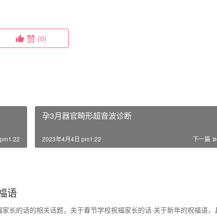
赞
(0)
孕3月器官畸形超音波诊断
pm1:22
2023年4月4日 pm1:22
下一篇
福语
福家长的话的相关话题，关于春节学校祝福家长的话 关于新年的祝福语，