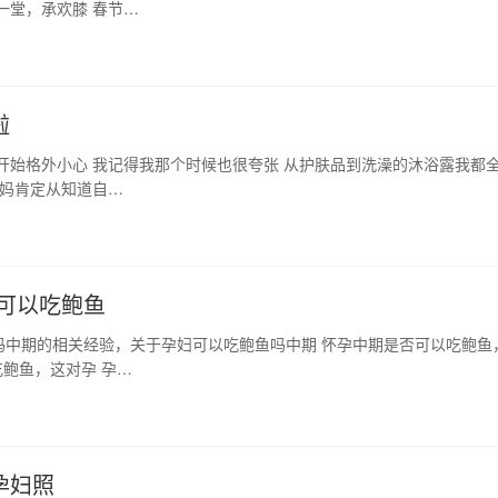
一堂，承欢膝 春节…
啦
开始格外小心 我记得我那个时候也很夸张 从护肤品到洗澡的沐浴露我都
妈妈肯定从知道自…
可以吃鲍鱼
吗中期的相关经验，关于孕妇可以吃鲍鱼吗中期 怀孕中期是否可以吃鲍鱼
鲍鱼，这对孕 孕…
孕妇照