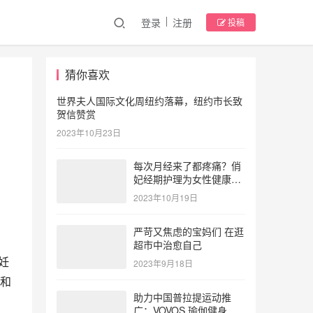
登录
注册
投稿
猜你喜欢
世界夫人国际文化周纽约落幕，纽约市长致
贺信赞赏
2023年10月23日
每次月经来了都疼痛？俏
妃经期护理为女性健康护
航
2023年10月19日
）
严苛又焦虑的宝妈们 在逛
超市中治愈自己
妊
2023年9月18日
和
助力中国普拉提运动推
广：VOVOS 瑜伽健身服