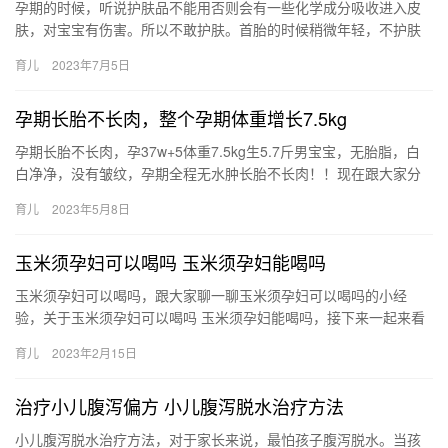
孕期的时候，听说护肤品不能用否则会有一些化学成分吸收进入皮
肤，对宝宝有伤害。所以不敢护肤。首胎的时候稍微年轻，不护肤
还好。结果二胎孕初期没有护肤，整张 孕期的时候，听说护肤品不
育儿
2023年7月5日
能用…
孕期长胎不长肉，整个孕期体重增长7.5kg
孕期长胎不长肉，孕37w+5体重7.5kg生5.7斤男宝宝，无胎脂，白
白净净，没有皱纹，孕期全程无水肿长胎不长肉！！现在跟大家分
享一下 1维生素c：每天2片补充VC提高抵抗力，早期…
育儿
2023年5月8日
玉米须孕妇可以喝吗 玉米须孕妇能喝吗
玉米须孕妇可以喝吗，跟大家聊一聊玉米须孕妇可以喝吗的小经
验，关于玉米须孕妇可以喝吗 玉米须孕妇能喝吗，接下来一起来看
看吧。 1、孕妇在怀孕期间尽量不要用玉米须煮水喝，虽然玉米 玉
育儿
2023年2月15日
米…
治疗小儿腹泻偏方 小儿腹泻脱水治疗方法
小儿腹泻脱水治疗方法，对于家长来说，最怕孩子腹泻脱水。当孩