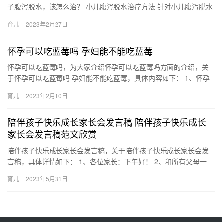
子腹泻脱水，该怎么治？ 小儿腹泻脱水治疗方法 针对小儿腹泻脱水
的症状，辣妈营小编为大家带来了最好的小儿腹泻脱水治疗方法。
育儿
2023年2月27日
…
怀孕可以吃蓝莓吗 孕妇能不能吃蓝莓
怀孕可以吃蓝莓吗，为大家介绍怀孕可以吃蓝莓吗方面的介绍，关
于怀孕可以吃蓝莓吗 孕妇能不能吃蓝莓，具体内容如下： 1、怀孕
可以吃蓝莓。蓝莓的营养价值是很高，特别与其他水果相比 怀孕
育儿
2023年2月10日
可…
陪伴孩子快乐成长家长会发言稿 陪伴孩子快乐成长
家长会发言稿范文欣赏
陪伴孩子快乐成长家长会发言稿，关于陪伴孩子快乐成长家长会发
言稿，具体详情如下： 1、各位家长：下午好！ 2、和所有父母一
样，在孩子日复一日的成长中，我们体会着点点滴滴的感动与喜
育儿
2023年5月31日
悦。…