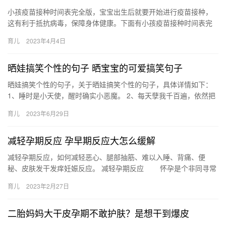
小孩疫苗接种时间表完全版，宝宝出生后就要开始进行疫苗接种，
这有利于抵抗病毒，保障身体健康。下面有小孩疫苗接种时间表完
全版与疫苗接种前准备事项分享给家长们，家长们可提前做好准
育儿
2023年4月4日
备。 小…
晒娃搞笑个性的句子 晒宝宝的可爱搞笑句子
晒娃搞笑个性的句子，关于晒娃搞笑个性的句子，具体详情如下：
1、睡时是小天使，醒时确实小恶魔。 2、每天孽我千百遍，依然把
你当初恋。 3、日夜相对仍百看不厌。 4、小小只，可可爱爱…
育儿
2023年6月29日
减轻孕期反应 孕早期反应大怎么缓解
减轻孕期反应，如何减轻恶心、腿部抽筋、难以入睡、背痛、便
秘、皮肤发干发痒妊娠反应。 减轻孕期反应 怀孕是个非同寻常
的过程，其中准妈妈会遇到各种从前没有遭受过的不适甚至疼痛，
育儿
2023年2月27日
让我…
二胎妈妈大干皮孕期不敢护肤？是想干到爆皮