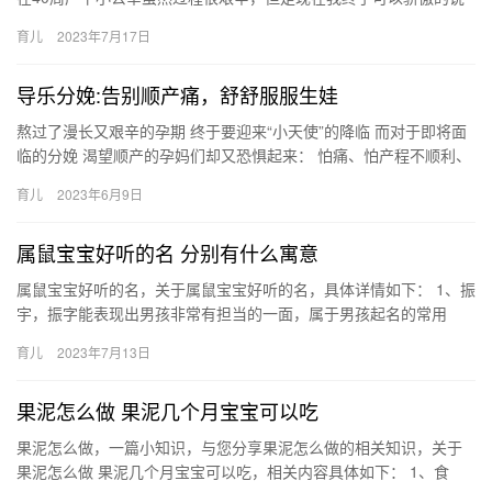
我没有妊娠纹，我没有长斑，皮肤比 0妊娠纹，孕期圆满结束，…
育儿
2023年7月17日
导乐分娩:告别顺产痛，舒舒服服生娃
熬过了漫长又艰辛的孕期 终于要迎来“小天使”的降临 而对于即将面
临的分娩 渴望顺产的孕妈们却又恐惧起来： 怕痛、怕产程不顺利、
怕顺转剖…… 妈妈们不用怕， …
育儿
2023年6月9日
属鼠宝宝好听的名 分别有什么寓意
属鼠宝宝好听的名，关于属鼠宝宝好听的名，具体详情如下： 1、振
宇，振字能表现出男孩非常有担当的一面，属于男孩起名的常用
字；而且也属鼠年的喜用字形，搭配同样也属于鼠年喜用字 属鼠宝
育儿
2023年7月13日
宝…
果泥怎么做 果泥几个月宝宝可以吃
果泥怎么做，一篇小知识，与您分享果泥怎么做的相关知识，关于
果泥怎么做 果泥几个月宝宝可以吃，相关内容具体如下： 1、食