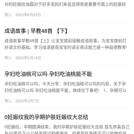
对的妊娠纹油霜对于好多宝妈们来说显得很是重要市面上的妊娠纹
油霜真的是层出不穷，从孕早期一直到 肚子上一条条的妊娠纹纹路
育儿
2023年6月23日
看着…
成语故事 | 早教48首 【下】
成语故事早教48首【上】让宝宝提前接触成语故事，为宝宝提前打
好语文的基础。学习成语提高宝宝的语言表达能力是一种品德教育!
推荐的48个成语故事，是有教育意义的 成语故事早教48首【上…
育儿
2023年5月19日
孕妇吃油桃可以吗 孕妇吃油桃能不能
孕妇吃油桃可以吗，今天分享：孕妇吃油桃可以吗的内容，关于孕
妇吃油桃可以吗 孕妇吃油桃能不能，继续往下看吧！ 1、孕期可以
适量吃油桃，但是不能多吃。因为油桃它的味道非常甜美， 孕妇
育儿
2023年3月7日
吃…
0妊娠纹我的孕期护肤妊娠纹大总结
0妊娠纹，孕期圆满结束，我的孕期护肤妊娠纹大总结 首先恭喜自己
在40周产下小公举虽然过程很艰辛，但是现在我终于可以骄傲的说