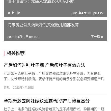
信不信由你：无痛人流后多久可以同房
上一篇
2023年4月10日 pm1:22
海带黄豆骨头汤既补钙又促胎儿脑部发育
2023年4月10日 pm1:22
下一篇
相关推荐
产后如何告别肚子腩 产后瘦肚子有效方法
产后如何告别肚子腩，产后女性都很难避免身材走形，尤其是肚
子，女性都特别烦恼，要想保持产前的苗条身形就必须要知道产后
的瘦肚子方法。 产后如何告别肚子腩 生完小孩子之后,产后减肥瘦
育儿
2023年4月25日
身，…
孕期新款去防妊娠纹油霜/预防产后修复高分
肚子上一条条的妊娠纹纹路看着真的是不美丽所以，孕期期间一瓶