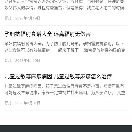
已经生过三个宝宝的妈妈想告诉你，放轻松，当妈妈是一件神奇美
妙又伟大的事情，过程有些痛苦，但是值得！我生老大老二的时候
没打无痛，那整个产程的确是生不如死 已经生过三个宝宝的妈妈想
育儿
2023年7月19日
告诉…
孕妇抗辐射食谱大全 远离辐射无伤害
孕妇抗辐射食谱大全，为了防止胎儿畸形，孕妇需要抗辐射，以下
这些食谱可以有效抗辐射，一起来了解下。 海带是放射性物质的克
星，可减轻同位素、射线对机体免疫功能的损害，并抑制免 孕妇抗
育儿
2023年4月10日
辐…
儿童过敏荨麻疹病因 儿童过敏荨麻疹怎么治疗
儿童过敏荨麻疹病因，孩子患过敏性荨麻疹不是小事，病情严重有
可能危及生命健康，家长一定重视并找出病因，为孩子治疗。 儿童
过敏荨麻疹病因 今期辣妈营小编将为带大家了解一下造成儿童过敏
育儿
2023年3月31日
荨…