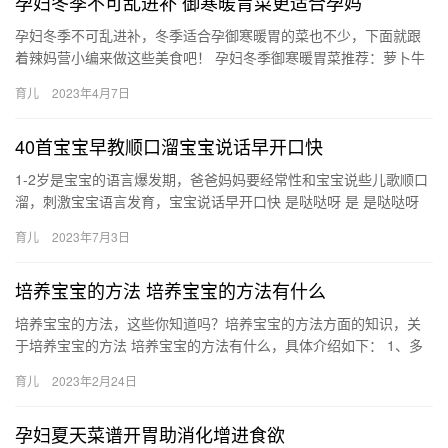
孕妇冬季不可乱进补 御寒暖胃菜更适合孕妈
孕妇冬季不可乱进补，冬季适合孕御寒暖胃的菜也不少，下面就跟
着辣妈营小编来做这些美食吧！ 孕妇冬季御寒暖胃菜推荐：萝卜牛
腱煲 原料：牛腱，胡萝卜，红枣 调料：酒，盐，姜 做法 孕妇冬…
育儿
2023年4月7日
40首宝宝早教顺口溜宝宝说话早开口快
1-2岁是宝宝的语言爆发期，爸爸妈妈要经常性和宝宝说些儿歌顺口
溜，刺激宝宝语言发育，宝宝说话早开口快 是哒哒呀 是 是哒哒呀
是哒哒呀 是哒哒呀 是哒哒呀 是哒哒 1-2岁是宝宝的…
育儿
2023年7月3日
培养宝宝的方法 培养宝宝的方法有什么
培养宝宝的方法，这些你知道吗？培养宝宝的方法方面的知识，关
于培养宝宝的方法 培养宝宝的方法有什么，具体介绍如下： 1、多
听 婴儿听觉发达，擅长用两耳辨别发自各个方向和不同 培养宝宝…
育儿
2023年2月24日
孕妇夏天菜谱开胃助消化增进食欲