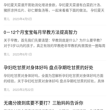
孕妇夏天菜谱开胃助消化增进食欲，孕妇夏天菜谱有白菜奶汁汤、
猪肝凉拌瓜片、砂仁鲫鱼汤等，一起来看看下面的做法。 孕妇夏天
菜谱一：白菜奶汁汤 原料：白菜心 配料：牛奶，植物油，鸡油，
育儿
2023年4月5日
鸡…
0－12个月宝宝每月早教方法提高智力
关于早教，首先我们先要清楚：早教到底是什么？为什么要早教？
对于3岁以内的孩子，真正有效的早教绝非早教机构里围坐一圈每周
一两次的课程，而是渗透在日常照料 关于早教，首先我们先要清
育儿
2023年6月1日
楚：…
孕妇吃甘蔗对身体好吗 盘点孕期吃甘蔗的好处
孕妇吃甘蔗对身体好吗，全面为您解析孕妇吃甘蔗对身体好吗方面
的经验，关于孕妇吃甘蔗对身体好吗 盘点孕期吃甘蔗的好处，具体
介绍如下： 1、补充营养，因为感觉当中含有很多的维生素还有
育儿
2023年2月22日
孕…
无痛分娩到底要不要打？三胎妈妈告诉你