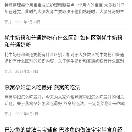
特意整理每个月宝宝成长护理精髓要点 1个月内的宝宝 大多数时间
都在睡觉，此时的大脑发育主要取决于他们熟睡时，大脑分泌的生
长激素，能做的就是给宝宝创造舒适的 特意整理每个月宝宝成长
育儿
2023年7月20日
护…
牦牛奶粉和普通奶粉有什么区别 如何区别牦牛奶粉
和普通奶粉
牦牛奶粉和普通奶粉有什么区别，相对于大多数人牦牛奶粉和普通
奶粉有什么区别的知识内容，关于牦牛奶粉和普通奶粉有什么区别
如何区别牦牛奶粉和普通奶粉，接下来就是全面介绍。 1、性质不
育儿
2023年3月9日
同…
燕窝孕妇怎么吃最好 燕窝的吃法
燕窝孕妇怎么吃最好，今天为大家介绍燕窝孕妇怎么吃最好的相关
话题，关于燕窝孕妇怎么吃最好 燕窝的吃法，一定能给您带来帮助
的，一起来了解吧！ 1、孕期吃燕窝，一般在白米粥中加入燕 燕
育儿
2023年3月1日
窝…
巴沙鱼的做法宝宝辅食 巴沙鱼的做法宝宝辅食介绍