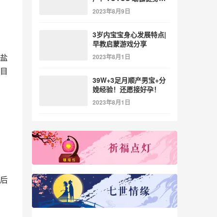
参与北体大专业普拉提教
2023年8月9日
练培训
3岁内宝宝身心发展特点|
早教启蒙游戏分享
盐
2023年8月1日
目
39W+3足月顺产男宝+分
娩经验！还愿接好孕！
2023年8月1日
后