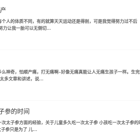
顺产
每个人的体质不同，有的就算天天运动还是得剖，可是我觉得努力过不后
努力让我一胎可以无侧切…
多么神奇，怕顺产痛，打无痛啊~好像无痛真能让人无痛生孩子一样。生完
过太多文章和讲述，说…
子参的时间
一次太子参方面的经验，关于儿童多久吃一次太子参 小孩吃一次太子参的
子参只是为了 儿…