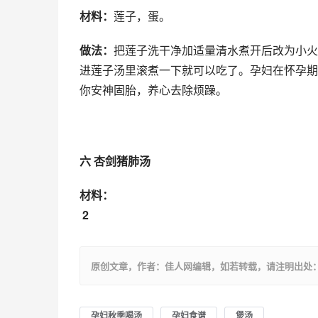
材料：
莲子，蛋。
做法：
把莲子洗干净加适量清水煮开后改为小火
进莲子汤里滚煮一下就可以吃了。孕妇在怀孕期
你安神固胎，养心去除烦躁。
六 杏剑猪肺汤
材料：
 2
原创文章，作者：佳人网编辑，如若转载，请注明出处：https://ww
孕妇秋季喝汤
孕妇食谱
煲汤