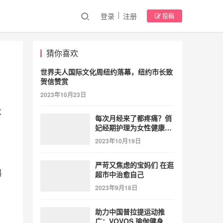
登录
注册
投稿
猜你喜欢
世界夫人国际文化周纽约落幕，纽约市长致
贺信赞赏
2023年10月23日
大
每次月经来了都疼痛？俏
妃经期护理为女性健康护
航
2023年10月19日
严苛又焦虑的宝妈们 在逛
喝
超市中治愈自己
2023年9月18日
助力中国普拉提运动推
广：VOVOS 瑜伽健身服