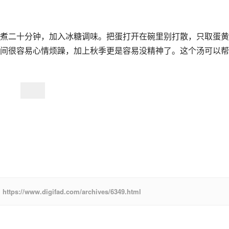
煮二十分钟，加入冰糖调味。把蛋打开在碗里别打散，只取蛋黄
间很容易心情烦躁，加上秋季更是容易没精神了。这个汤可以帮
w.digifad.com/archives/6349.html