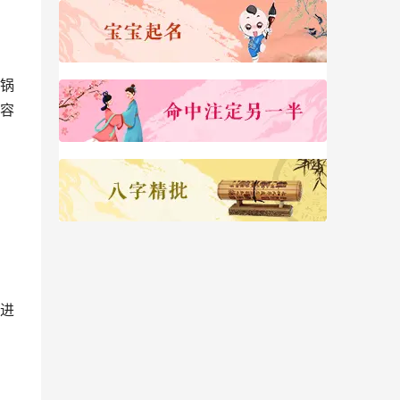
锅
容
进