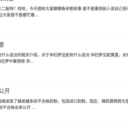
生二胎呀？哈哈，今天想和大家聊聊备孕那些事 是不是看到别人说自己易
纪大家是不是都忙着…
意
有什么说法的相关介绍，关于孕妇梦见蛇有什么说法 孕妇梦见蛇寓意，如
在梦中看到很 孕…
公开
陆续返现了越来越多的不合格奶粉，包括进口奶粉，现在，辣妈营网将为
粉不合格名单公开 …