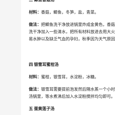
材料：
香菇，鲫鱼，冬笋，盐，青菜。
做法：
把鲫鱼洗干净放进锅里炸成金黄色，香菇
洗干净加入一些清水，把所有材料放进去用大火
易水肿以及缺乏气血的孕妇，秋季因为天气原因
四 银雪耳蜜柑汤
材料：
蜜柑，银雪耳，水淀粉，冰糖。
做法：
银雪耳需要提前泡发然后隔水蒸一个小时
汤锅里，等水煮沸后加入水淀粉搅拌均匀即可。
五 蛋黄莲子汤