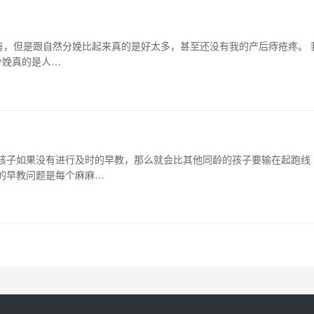
有，但是跟自然分娩比起来真的是好太多，甚至还没有我的产后痔疮疼。 
痛分娩真的是人…
？
，孩子如果没有进行及时的早教，那么就会比其他同龄的孩子要输在起跑线
的早教问题是每个麻麻…