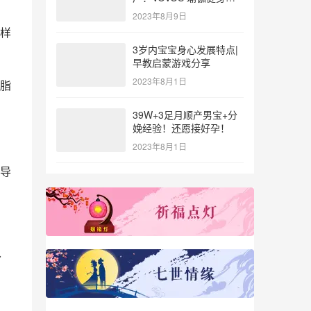
参与北体大专业普拉提教
2023年8月9日
练培训
样
3岁内宝宝身心发展特点|
早教启蒙游戏分享
2023年8月1日
脂
39W+3足月顺产男宝+分
娩经验！还愿接好孕！
2023年8月1日
导
分