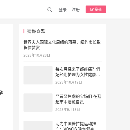
登录
注册
投稿
猜你喜欢
世界夫人国际文化周纽约落幕，纽约市长致
贺信赞赏
2023年10月23日
每次月经来了都疼痛？俏
妃经期护理为女性健康护
航
2023年10月19日
孕
严苛又焦虑的宝妈们 在逛
超市中治愈自己
2023年9月18日
助力中国普拉提运动推
广：VOVOS 瑜伽健身服