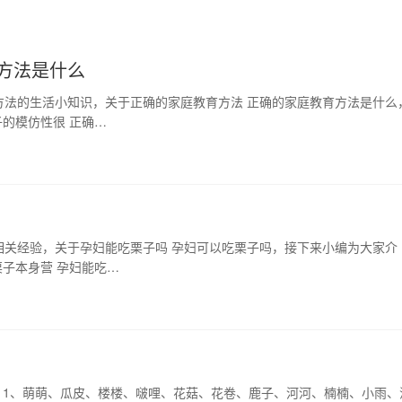
方法是什么
方法的生活小知识，关于正确的家庭教育方法 正确的家庭教育方法是什么
的模仿性很 正确…
相关经验，关于孕妇能吃栗子吗 孕妇可以吃栗子吗，接下来小编为大家介
栗子本身营 孕妇能吃…
： 1、萌萌、瓜皮、楼楼、啵哩、花菇、花卷、鹿子、河河、楠楠、小雨、