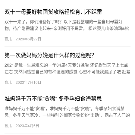
双十一母婴好物囤货攻略轻松育儿不踩雷
双十一来了，你们准备好了吗？以下是我整理的一些自用母婴好
物，待产刚需建议屯起来~亲测好用不踩雷。 松达婴儿山茶油霜&松
达山茶油 松达家的面霜和山茶油是我们 双十一来了，你们…
育儿
2023年6月22日
第一次做妈妈分娩是什么样的过程呢？
2021是我一生最难忘的一年34周4天我分娩啦 还记得当天早上七点
左右 突然间感觉自己的有种湿湿的感觉 心想不可能我漏尿了吧 赶紧
起身冲向厕所一看 红红的血从脚慢慢流 2020是我…
育儿
2023年7月10日
准妈妈千万不能“贪嘴” 冬季孕妇食谱禁忌
准妈妈千万不能“贪嘴”，准妈妈千万不能“贪嘴”，冬季孕妇食谱禁
忌，冬季天气寒冷，一些特别的御寒食物纷纷“出动”，霸占了人们的
胃口，但是，孕妈咪作为一个特殊的群体，饮食上有诸多 准妈…
育儿
2023年4月6日