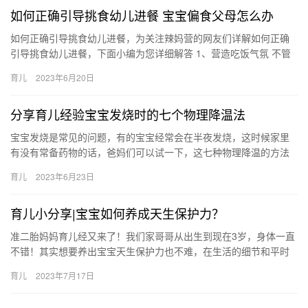
如何正确引导挑食幼儿进餐 宝宝偏食父母怎么办
如何正确引导挑食幼儿进餐，为关注辣妈营的网友们详解如何正确
引导挑食幼儿进餐，下面小编为您详细解答 1、营造吃饭气氛 不管
是什么原因，家长、老师切忌在孩子进餐时恐吓、责骂或以其他方
育儿
2023年6月20日
式…
分享育儿经验宝宝发烧时的七个物理降温法
宝宝发烧是常见的问题，有的宝宝经常会在半夜发烧，这时候家里
有没有常备药物的话，爸妈们可以试一下，这七种物理降温的方法
哦！ 1、洗温水澡 宝宝发烧时洗温水澡 宝宝发烧是常见的问题，
育儿
2023年6月23日
有…
育儿小分享|宝宝如何养成天生保护力？
准二胎妈妈育儿经又来了！我们家哥哥从出生到现在3岁，身体一直
不错！其实想要养出宝宝天生保护力也不难，在生活的细节和平时
的作息时间就能搞定，很多妈妈们都 准二胎妈妈育儿经又来了！我
育儿
2023年7月17日
们…