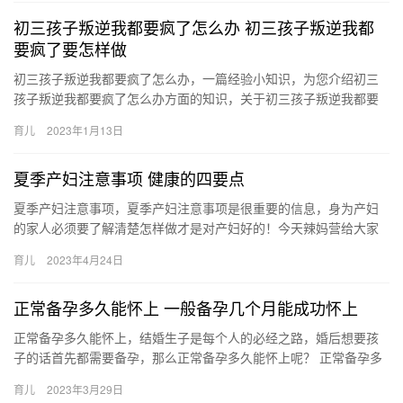
初三孩子叛逆我都要疯了怎么办 初三孩子叛逆我都
要疯了要怎样做
初三孩子叛逆我都要疯了怎么办，一篇经验小知识，为您介绍初三
孩子叛逆我都要疯了怎么办方面的知识，关于初三孩子叛逆我都要
疯了怎么办 初三孩子叛逆我都要疯了要怎样做，下面来一起了解一
育儿
2023年1月13日
下吧…
夏季产妇注意事项 健康的四要点
夏季产妇注意事项，夏季产妇注意事项是很重要的信息，身为产妇
的家人必须要了解清楚怎样做才是对产妇好的！今天辣妈营给大家
介绍的健康四要点，就是让产妇们更加了解夏季中需要注意 夏季产
育儿
2023年4月24日
妇注…
正常备孕多久能怀上 一般备孕几个月能成功怀上
正常备孕多久能怀上，结婚生子是每个人的必经之路，婚后想要孩
子的话首先都需要备孕，那么正常备孕多久能怀上呢？ 正常备孕多
久能怀上 很多人在婚后久久都没怀上孩子，这或许是备孕的方法不
育儿
2023年3月29日
对…