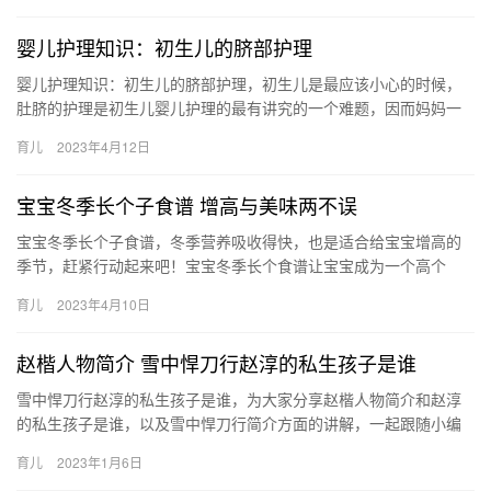
婴儿护理知识：初生儿的脐部护理
婴儿护理知识：初生儿的脐部护理，初生儿是最应该小心的时候，
肚脐的护理是初生儿婴儿护理的最有讲究的一个难题，因而妈妈一
定要知道初生儿的脐部怎么护理才是正确的。 婴儿护理知识：初生
育儿
2023年4月12日
儿的…
宝宝冬季长个子食谱 增高与美味两不误
宝宝冬季长个子食谱，冬季营养吸收得快，也是适合给宝宝增高的
季节，赶紧行动起来吧！宝宝冬季长个食谱让宝宝成为一个高个
子。 宝宝冬季长个子食谱推荐花菜蒸肉丸 原料：西兰花，五花 宝宝
育儿
2023年4月10日
冬…
赵楷人物简介 雪中悍刀行赵淳的私生孩子是谁
雪中悍刀行赵淳的私生孩子是谁，为大家分享赵楷人物简介和赵淳
的私生孩子是谁，以及雪中悍刀行简介方面的讲解，一起跟随小编
看看吧！ 雪中悍刀行中，赵淳是离阳赵氏的第二代君主，他看似明
育儿
2023年1月6日
主，…