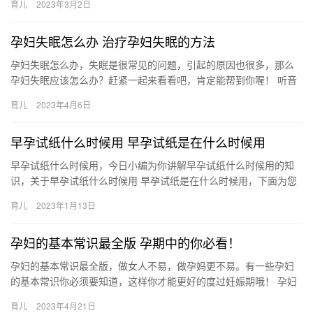
育儿
2023年3月2日
孕妇失眠怎么办 治疗孕妇失眠的方法
孕妇失眠怎么办，失眠是很常见的问题，引起的原因也很多，那么
孕妇失眠应该怎么办？赶紧一起来看看吧，肯定能帮到你喔！ 听音
乐 如果孕妇失眠，可以选择听音乐，这是一个纾解压力 孕妇失眠
育儿
2023年4月6日
怎…
早孕试纸什么时候用 早孕试纸是在什么时候用
早孕试纸什么时候用，今日小编为你讲解早孕试纸什么时候用的知
识，关于早孕试纸什么时候用 早孕试纸是在什么时候用，下面为您
详细介绍 1、验孕试纸一般建议在停经后一周的时候使用。 早孕
育儿
2023年1月13日
试…
孕妇的基本常识最全版 孕期中的你必看！
孕妇的基本常识最全版，做女人不易，做孕妈更不易。有一些孕妇
的基本常识你必须要知道，这样你才能更好的度过妊娠期哦！ 孕妇
的基本常识最全版 如果你正在备孕或已经怀孕，那请你一定要关注
育儿
2023年4月21日
本…