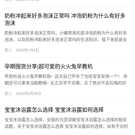
奶粉冲起来好多泡沫正常吗 冲泡奶粉为什么有好多
泡沫
奶粉冲起来好多泡沫正常吗，小编带来的是冲泡奶粉为什么有好多
泡沫，以及奶粉冲起来好多泡沫正常吗的生活知识，接下来就是全
面介绍。 奶粉冲起来好多泡沫大多是正常的，并不一定都是劣质奶
育儿
2023年1月4日
奶…
孕期囤货分享|超可爱的火火兔早教机
早就听说火火兔早教机啦~ 这次自己怀孕了也给宝宝安排一个！ 孕
期还可以拿来当胎教哦~ 反正买早不买晚，买了绝对不会后悔的好
物！ 我入手的是火火兔新款早教机小黄 早就听说火火兔早教机…
育儿
2023年6月28日
宝宝沐浴露怎么选择 宝宝沐浴露如何选择
宝宝沐浴露怎么选择，全面的为您讲解宝宝沐浴露怎么选择的相关
话题，关于宝宝沐浴露怎么选择 宝宝沐浴露如何选择，如有不对的
地方欢迎指正！ 1、看成分 选不含“邻苯二甲酸盐”的沐浴 宝宝…