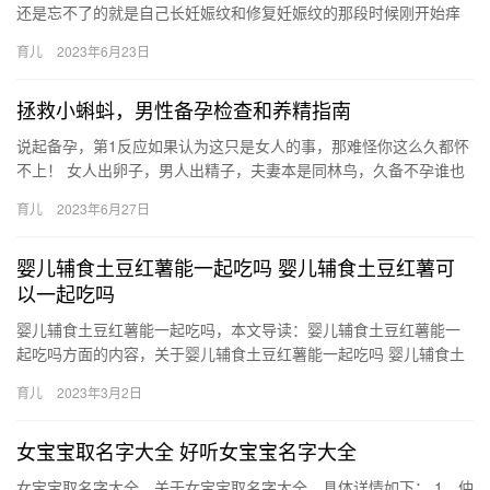
还是忘不了的就是自己长妊娠纹和修复妊娠纹的那段时候刚开始痒
痒的，我也没太在意，后来就开始出 去防妊娠纹油霜后宫排行/孕
育儿
2023年6月23日
期…
拯救小蝌蚪，男性备孕检查和养精指南
说起备孕，第1反应如果认为这只是女人的事，那难怪你这么久都怀
不上！ 女人出卵子，男人出精子，夫妻本是同林鸟，久备不孕谁也
别想跑！超全超详细的男性备孕指南 说起备孕，第1反应如果认为…
育儿
2023年6月27日
婴儿辅食土豆红薯能一起吃吗 婴儿辅食土豆红薯可
以一起吃吗
婴儿辅食土豆红薯能一起吃吗，本文导读：婴儿辅食土豆红薯能一
起吃吗方面的内容，关于婴儿辅食土豆红薯能一起吃吗 婴儿辅食土
豆红薯可以一起吃吗，接下来分享详细内容。 1、婴儿辅食土豆与
育儿
2023年3月2日
红…
女宝宝取名字大全 好听女宝宝名字大全
女宝宝取名字大全，关于女宝宝取名字大全，具体详情如下： 1、仲