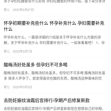
关于孕妇吃鲤鱼有什么好处 孕妇吃鲤鱼的作用介绍，接下来分享详
细内容。 1、防止胎漏：孕早期孕妇由于情绪波动、跌仆闪挫等
育儿
2023年2月27日
孕…
怀孕初期要补充些什么 怀孕补充什么 孕妇需要补充
什么
怀孕补充什么，一篇很详细的介绍是关于怀孕补充什么方面的讲
解，关于怀孕补充什么 孕妇需要补充什么，一起来看看吧！ 1、孕
妇在怀孕之后，应该在医生的指导下补充叶酸、钙、铁、 怀孕补充
育儿
2023年3月7日
什…
酸梅汤好处虽多 但孕妇不可多喝
酸梅汤好处虽多，酸梅汤好处虽多，但孕妇不可多喝 酸梅汤好处虽
多 很多人怀孕了，就变得喜欢吃酸的东西，酸梅汤这种美味的饮
料，孕妇能吃吗？其实，孕妈妈是可以适量喝些酸梅汤的。 酸梅汤
育儿
2023年3月3日
的…
去防妊娠纹油霜后宫排行/孕期产后修复新款
去防妊娠纹油霜后宫排行/孕期产后修复新款现在想想自己的孕期，