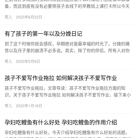
备，而且到底有没有必要带孩子去线下的早教班上课打卡所以今天
就这几个问题来做一个比较简单的解答 之前有好多周围的宝妈问过
育儿
2023年6月22日
我到…
有了孩子的第一年以及分娩日记
到了这个时候你就会感叹，孕期绝对是最幸福的时光了。分娩的痛
苦以及月子里的崩溃不必多说。其实，除了你的伴侣，所有人对你
的态度都不重要。重要的是学会自我调 到了这个时候你就会感叹，
育儿
2023年5月9日
孕期…
孩子不爱写作业拖拉 如何解决孩子不爱写作业
孩子不爱写作业拖拉，文章导读：孩子不爱写作业拖拉方面的知
识，关于孩子不爱写作业拖拉 如何解决孩子不爱写作业，接下来小
编为大家介绍。 1、千万不要使用肢体暴力或者语言暴力强迫孩 孩
育儿
2023年1月18日
子…
孕妇吃鲤鱼有什么好处 孕妇吃鲤鱼的作用介绍
孕妇吃鲤鱼有什么好处，今天介绍孕妇吃鲤鱼有什么好处的话题，