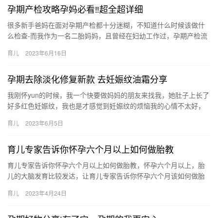
孕期产检攻略孕妈必看‼超全超详细
很多新手爸妈在面对孕期产检都十分迷糊，不知道什么时候该做什
么检查-而我作为一名二胎妈妈，且曾经在妇幼工作过，孕期产检流
程我真的是太了解了-今天特意整理了 很多新手爸妈在面对孕期产
育儿
2023年6月16日
检…
孕期去除淡化修复新款 去妊娠纹油霜分享
我刚怀yun的时候，我一个快要做妈妈的朋友来找我，她肚子上长了
好多红色妊娠纹，我也是才感觉到妊娠纹的烦恼我的心情不太好，
于是就开始着手准备预防修复的妊娠纹 我刚怀yun的时候，我一…
育儿
2023年6月5日
育儿专家告诉你怀孕六个月以上如何做胎教
育儿专家告诉你怀孕六个月以上如何做胎教，怀孕六个月以上，胎
儿的大脑发育比较发达，让育儿专家告诉你怀孕六个月该如何做胎
教！ 育儿专家告诉你怀孕六个月以上如何做胎教 在怀孕期间，对宝
育儿
2023年4月24日
宝…