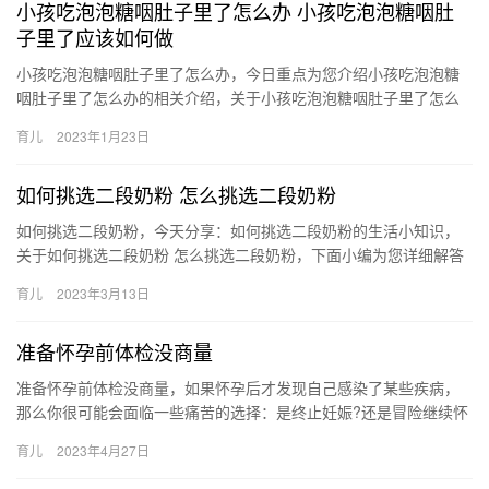
小孩吃泡泡糖咽肚子里了怎么办 小孩吃泡泡糖咽肚
子里了应该如何做
小孩吃泡泡糖咽肚子里了怎么办，今日重点为您介绍小孩吃泡泡糖
咽肚子里了怎么办的相关介绍，关于小孩吃泡泡糖咽肚子里了怎么
办 小孩吃泡泡糖咽肚子里了应该如何做，接下来小编就来介绍。
育儿
2023年1月23日
1、…
如何挑选二段奶粉 怎么挑选二段奶粉
如何挑选二段奶粉，今天分享：如何挑选二段奶粉的生活小知识，
关于如何挑选二段奶粉 怎么挑选二段奶粉，下面小编为您详细解答
1、奶源，这是最重要的一点，奶源是一切质量的源头。目 如何挑…
育儿
2023年3月13日
准备怀孕前体检没商量
准备怀孕前体检没商量，如果怀孕后才发现自己感染了某些疾病，
那么你很可能会面临一些痛苦的选择：是终止妊娠?还是冒险继续怀
孕?其实这些完全可以靠孕前体检来避免。 准备怀孕前体检没商量
育儿
2023年4月27日
…