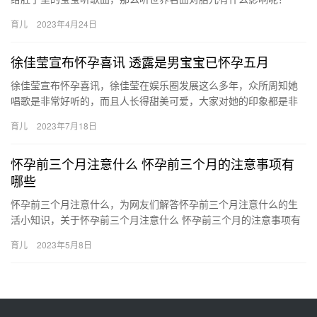
起来了解一下吧。 听世界名曲对胎儿的影响 怀孕中的准妈妈都会给
育儿
2023年4月24日
肚…
徐佳莹宣布怀孕喜讯 透露是男宝宝已怀孕五月
徐佳莹宣布怀孕喜讯，徐佳莹在娱乐圈发展这么多年，众所周知她
唱歌是非常好听的，而且人长得甜美可爱，大家对她的印象都是非
常深刻和喜爱的，近日，网曝徐佳莹宣布怀孕喜讯，这到底是 徐佳
育儿
2023年7月18日
莹宣…
怀孕前三个月注意什么 怀孕前三个月的注意事项有
哪些
怀孕前三个月注意什么，为网友们解答怀孕前三个月注意什么的生
活小知识，关于怀孕前三个月注意什么 怀孕前三个月的注意事项有
哪些，具体介绍如下： 1、进行第一次产检。在第三个月的时候
育儿
2023年5月8日
怀…