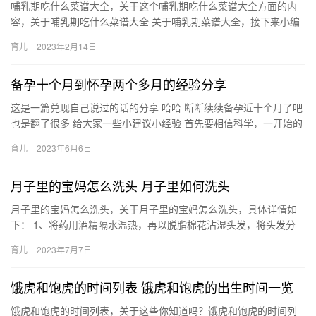
哺乳期吃什么菜谱大全，关于这个哺乳期吃什么菜谱大全方面的内
容，关于哺乳期吃什么菜谱大全 关于哺乳期菜谱大全，接下来小编
为大家介绍。 1、猪骨通草汤 材料：猪骨（腔骨、排骨、腿骨 哺…
育儿
2023年2月14日
备孕十个月到怀孕两个多月的经验分享
这是一篇兑现自己说过的话的分享 哈哈 断断续续备孕近十个月了吧
也是翻了很多 给大家一些小建议小经验 首先要相信科学，一开始的
随便来并没有顺利怀孕，后来用了 这是一篇兑现自己说过的…
育儿
2023年6月6日
月子里的宝妈怎么洗头 月子里如何洗头
月子里的宝妈怎么洗头，关于月子里的宝妈怎么洗头，具体详情如
下： 1、将药用酒精隔水温热，再以脱脂棉花沾湿头发，将头发分
开，前后左右擦拭头皮，稍用手按摩一下头部后，再用梳子将脏 月
育儿
2023年7月7日
子…
饿虎和饱虎的时间列表 饿虎和饱虎的出生时间一览
饿虎和饱虎的时间列表，关于这些你知道吗？饿虎和饱虎的时间列