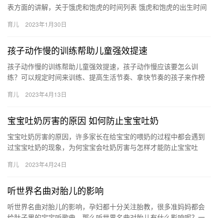
表方面的讲解，关于饿虎和饱虎的时间列表 饿虎和饱虎的出生时间
一览，一起来了解了解吧。 1、凌晨十二点 属虎在凌晨十二点 饿…
育儿
2023年1月30日
孩子动作慢的训练帮助儿童强效提速
孩子动作慢的训练帮助儿童强效提速，孩子动作慢应该要怎么训
练？可以规定时间来训练、提高生活节奏、拿快节奏的孩子来作榜
样等，都可以很好地训练孩子动作上的提速。 孩子动作慢的训练帮
育儿
2023年4月13日
助儿童…
宝宝吐奶厉害的原因 如何防止宝宝吐奶
宝宝吐奶厉害的原因，许多家长在给宝宝的喂奶的过程中都会遇到
过宝宝吐奶的现象，为何宝宝会吐奶厉害与怎样才能防止宝宝吐
奶，你又知道吗？ 宝宝吐奶厉害的原因 宝宝吐奶厉害可不是什么好
育儿
2023年4月24日
事，…
听世界名曲对胎儿的影响
听世界名曲对胎儿的影响，孕妇都十分关注胎教，很多准妈妈都会
给肚子里的宝宝听歌曲，那么听世界名曲对胎儿有什么影响呢？一