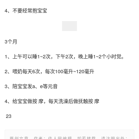
4、不要经常抱宝宝
3个月
1、上午可以睡1~2次，下午2次，晚上睡1~2个小时觉。
2、喂奶每天6次，每次100毫升~120毫升
3、陪宝宝发a、e等元音
4、给宝宝做按 摩，每天洗澡后做抚触按 摩
 23
原创文章，作者：佳人网编辑，如若转载，请注明出处：