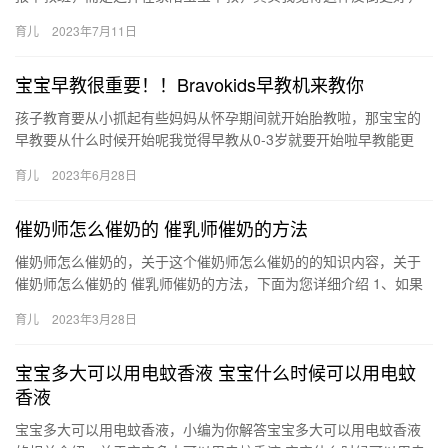
既可以促进亲子关系，又可以让宝宝越 今年这个特殊时期，可能很
育儿
2023年7月11日
多妈…
宝宝早教很重要！！Bravokids早教机来教你
孩子教育要从小抓起有些妈妈从怀孕期间就开始胎教啦，那宝宝的
早教要从什么时候开始呢我觉得早教从0-3岁就要开始啦早教能更
好、有针对性发掘宝宝潜能，有利于宝宝 孩子教育要从小抓起有些
育儿
2023年6月28日
妈…
催奶师怎么催奶的 催乳师催奶的方法
催奶师怎么催奶的，关于这个催奶师怎么催奶的的知识内容，关于
催奶师怎么催奶的 催乳师催奶的方法，下面为您详细介绍 1、如果
产后女性长时间下不来奶，可以请催乳师帮忙进行催乳，催 催奶
育儿
2023年3月28日
师…
宝宝多大可以用电蚊香液 宝宝什么时候可以用电蚊
香液
宝宝多大可以用电蚊香液，小编为你解答宝宝多大可以用电蚊香液