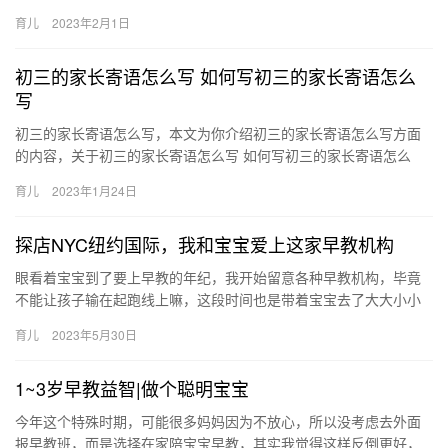
妇梦见自己流产的寓意，下面来一起了解一下吧。 1、女人梦自己
育儿
2023年2月1日
流…
初三的家长寄语怎么写 如何写初三的家长寄语怎么
写
初三的家长寄语怎么写，本文为你介绍初三的家长寄语怎么写方面
的内容，关于初三的家长寄语怎么写 如何写初三的家长寄语怎么
写，下面来一起了解一下吧。 从你出生到现在，你一直是老爸的 初
育儿
2023年1月24日
三…
探店NYC纽约国际，我和宝宝爱上这家早教机构
眼看着宝宝到了要上早教的年纪，我开始留意各种早教机构，毕竟
不能让孩子输在起跑线上嘛，这段时间也是带着宝宝去了大大小小
各种早教机构，最终在看到NYC的第一眼 眼看着宝宝到了要上早教
育儿
2023年5月30日
的…
1~3岁早教益智|做个聪明宝宝
今年这个特殊时期，可能很多妈妈因为不放心，所以没考虑去外面
报早教班，而是选择在家陪宝宝早教，其实我觉得这样反倒更好，