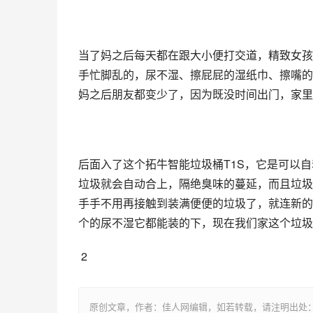
当了妈之后每天都在跟大小便打交道，精致女孩
手忙脚乱的，尿不湿、擦屁屁的湿纸巾、擦嘴的
妈之后朋友都变少了，因为既没时间出门，家里
后面入了这个拓牛智能垃圾桶T1S，它是可以
垃圾就会自动合上，隔绝臭味的蔓延，而且垃圾
手手不用再接触到装满便便的垃圾了，就连新的垃
个的尿不湿它都能装的下，现在我们家这个垃圾
 2
原创文章，作者：佳人网编辑，如若转载，请注明出处：https://www.