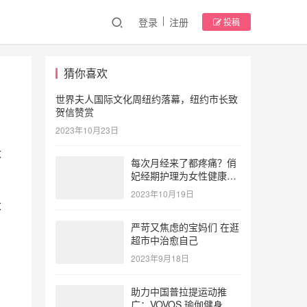
登录
注册
投稿
猜你喜欢
世界夫人国际文化周纽约落幕，纽约市长致
贺信赞赏
2023年10月23日
大
每次月经来了都疼痛？俏
妃经期护理为女性健康护
航
2023年10月19日
大
严苛又焦虑的宝妈们 在逛
超市中治愈自己
2023年9月18日
助力中国普拉提运动推
广：VOVOS 瑜伽健身服