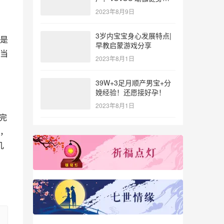
参与北体大专业普拉提教
2023年8月9日
练培训
3岁内宝宝身心发展特点|
是
早教启蒙游戏分享
当
2023年8月1日
39W+3足月顺产男宝+分
娩经验！还愿接好孕！
2023年8月1日
完
，
几