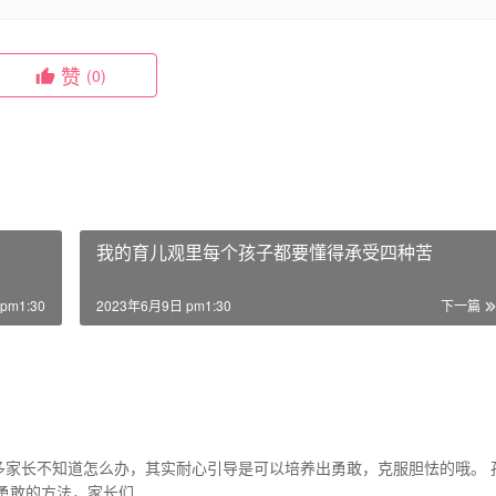
赞
(0)
我的育儿观里每个孩子都要懂得承受四种苦
pm1:30
2023年6月9日 pm1:30
下一篇
多家长不知道怎么办，其实耐心引导是可以培养出勇敢，克服胆怯的哦。 
勇敢的方法，家长们…