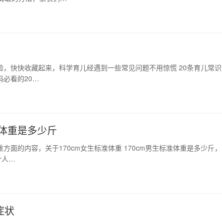
验，快快收藏起来，科学育儿经遇到一些常见问题不用惊慌 20条育儿常识
妈必看的20…
准体重是多少斤
重方面的内容，关于170cm女生标准体重 170cm男生标准体重是多少斤，
个人…
症状