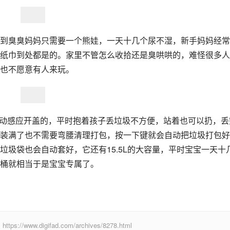
到臭臭妈妈只需要一个熊娃，一天十几个尿不湿，新手妈妈经常
纸巾到处都是的。家里不管怎么收拾还是臭哄哄的，难怪很多人
也不愿意有人来玩。
自动感应开盖的，平时抱着孩子丢垃圾不方便，站着也可以扔，丢
装满了也不需要弯腰清理打包，按一下键就会自动把垃圾打包好
圾袋也会自动套好，它还有15.5L的大容量，平时宝宝一天十
桶就相当于是宝宝专属了。
digifad.com/archives/8278.html