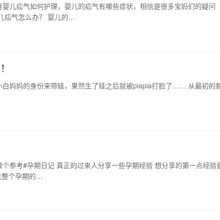
月婴儿疝气如何护理，婴儿的疝气有哪些症状，相信是很多宝妈们的疑问
儿疝气怎么办？ 婴儿的…
O！
妈妈的身份来带娃，果然生了娃之后就被piapia打脸了…… 从最初的
个参考#孕期日记 真正的过来人分享一些孕期经验 想分享的第一点经验是
己整个孕期的…