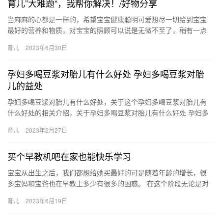
育儿”大难题“，我帮你解决！/好物分享
当麻麻的心都是一样的，希望宝宝健康聪明可爱想尽一切给到宝宝
最好的营养和物质，对宝宝的照顾可以说是无微不至了，稍有一点
差错，都会第一时间怪自己做得不够好 当麻麻的心都是一样的，希
育儿
2023年6月30日
望宝…
孕妇多喝豆浆对胎儿有什么好处 孕妇多喝豆浆对胎
儿的益处
孕妇多喝豆浆对胎儿有什么好处，关于这个孕妇多喝豆浆对胎儿有
什么好处的相关介绍，关于孕妇多喝豆浆对胎儿有什么好处 孕妇多
喝豆浆对胎儿的益处，相关内容具体如下： 1、豆浆中的蛋白质含
育儿
2023年2月27日
量…
买个早教机吧在家也能快乐学习
宝宝从出生之后，我们都想给她买最好的可是随着年龄的增长，很
多宝妈和宝爸也在早教上多少有很多的困惑。 在这个阶段无论是对
宝宝来说，还是对家长，都是很重要 宝宝从出生之后，我们都想给
育儿
2023年6月19日
她…