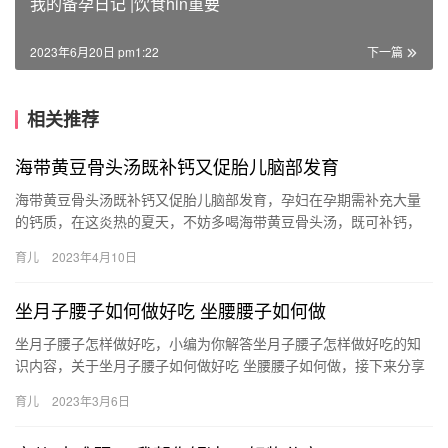
我的备孕日记 |饮食hin重要
2023年6月20日 pm1:22
下一篇
相关推荐
海带黄豆骨头汤既补钙又促胎儿脑部发育
海带黄豆骨头汤既补钙又促胎儿脑部发育，孕妇在孕期需补充大量
的钙质，在这炎热的夏天，不妨多喝海带黄豆骨头汤，既可补钙，
又开胃，而且还能促进胎儿脑部发育。 海带黄豆骨头汤所需材料 原
育儿
2023年4月10日
料…
坐月子腰子如何做好吃 坐腰腰子如何做
坐月子腰子怎样做好吃，小编为你解答坐月子腰子怎样做好吃的知
识内容，关于坐月子腰子如何做好吃 坐腰腰子如何做，接下来分享
详细内容。 1、清炖猪腰子。将猪腰子切成三四毫米的片状，放
育儿
2023年3月6日
坐…