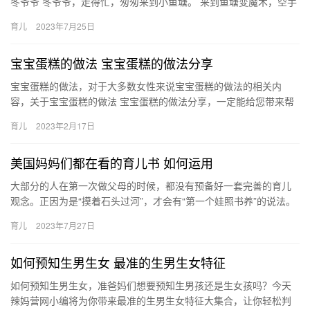
冬爷爷 冬爷爷，走得忙，匆匆来到小鱼塘。 来到鱼塘变魔术，空手
安上玻璃窗。 鱼儿住进水晶宫，不怕 宝宝早教顺口溜（下…
育儿
2023年7月25日
宝宝蛋糕的做法 宝宝蛋糕的做法分享
宝宝蛋糕的做法，对于大多数女性来说宝宝蛋糕的做法的相关内
容，关于宝宝蛋糕的做法 宝宝蛋糕的做法分享，一定能给您带来帮
助的，一起来了解吧！ 1、主料：鸡蛋2个、奶粉10g、橄榄 宝宝…
育儿
2023年2月17日
美国妈妈们都在看的育儿书 如何运用
大部分的人在第一次做父母的时候，都没有预备好一套完善的育儿
观念。正因为是“摸着石头过河”，才会有“第一个娃照书养”的说法。
我自己也是如此，在过去6年里 大部分的人在第一次做父母的时…
育儿
2023年7月27日
如何预知生男生女 最准的生男生女特征
如何预知生男生女，准爸妈们想要预知生男孩还是生女孩吗？今天
辣妈营网小编将为你带来最准的生男生女特征大集合，让你轻松判