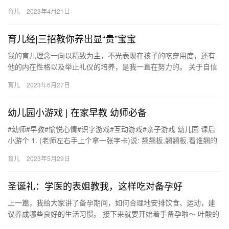
断生男生女。 如何预知生男生女 本期的内容集合了最全最准的生男
育儿
2023年4月21日
生…
育儿经|三招教你养出显“贵”宝宝
我的育儿理念一向以精致为主，不光表现在孩子的吃穿用度，还有
他的内在性格以及举止礼仪的培养，是我一直在努力的。 关于自信
培养 平时认真对待孩子的要求，不忽 我的育儿理念一向以精致为
育儿
2023年6月27日
主…
幼儿园小游戏 | 在家早教 幼师必备
#幼师#早教#愉悦心情#识字游戏#互动游戏#亲子游戏 幼儿园 课后
小游个 1. (老师左右手上个拿一张字卡)说: 翘翘板,翘翘板,看谁翘的
高? 看谁翘的低? 翘的高的就请小朋友大…
育儿
2023年5月29日
圣诞礼：学医的表姐教我，这样吃对备孕好
上一篇，我给大家讲了备孕期间，如何合理地安排饮食、运动，建
议养成哪些良好的生活习惯。 接下来就要开始着手备孕啦〜 叶酸的
摄取途径主要有食补和叶酸片的摄入 上一篇，我给大家讲了备孕