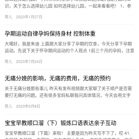
识，关于怎么选择幼儿园 如何选择幼儿园，一起来看看吧！ 1、参
考幼儿园的级别：幼儿园都是有分类的，级代表幼儿园的 怎么选
育儿
2023年1月27日
择…
孕期运动自律孕妈保持身材 控制体重
大噶好，我是朱迪 上篇跟大家分享了孕期的饮食，今天分享下孕期
运动。先说下关于怀孕期间运动的个人观点 1前三个月的孕妈，注意
安全多休息，运动形式以简单的散步 大噶好，我是朱迪 上篇跟…
育儿
2023年7月24日
无痛分娩的影响，无痛的费用，无痛的预约
关于无痛分娩那些事儿 昨天有发布视频跟大家聊了关于顺产是否需
要打无痛的问题。还有很多宝妈私聊我问具体情况，今天会用文字
的形式再简述一下！ 1.关于是否要打 关于无痛分娩那些事儿 昨…
育儿
2023年5月8日
宝宝早教顺口溜（下）锻炼口语表达亲子互动
宝宝早教顺口溜（下篇）来啦！ 主要是因为昨天写不下了，哎 41.