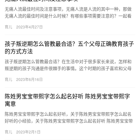
无痛人流最佳时间及注意事项，无痛人流是人流的其中一种，那做
无痛人流的最佳时间是什么时候？有哪些事项需要注意的？一起看
看。 无痛人流最佳时间及注意事项 不管是哪种人流方式对女性的身
育儿
2023年4月27日
体…
孩子叛逆期怎么管教最合适？五个父母正确教育孩子
的方式方法
孩子叛逆期怎么管教最合适？在生活中对于很多家长来说，怎样和
叛逆期的孩子沟通是件很棘手的事情。这个时期的孩子喜欢和父母
作对。处理不当可能影响家庭关系，甚至造成无可挽回的后果。而
育儿
2023年6月16日
父 孩…
陈姓男宝宝带熙字怎么起名好听 陈姓男宝宝带熙字
寓意
陈姓男宝宝带熙字怎么起名好听，关于陈姓男宝宝带熙字怎么起名
好听的小经验，关于陈姓男宝宝带熙字怎么起名好听 陈姓男宝宝带
熙字寓意，一起跟随小编看看吧！ 1、五行属性：水本义：光明；
育儿
2023年2月1日
兴…