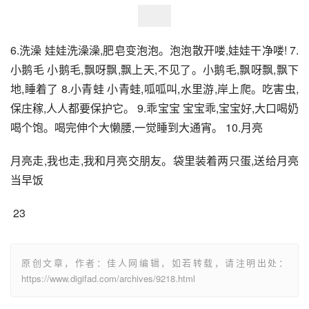
6.洗澡 娃娃洗澡澡,肥皂变泡泡。泡泡散开喽,娃娃干净喽! 7.
小鹅毛 小鹅毛,飘呀飘,飘上天,不见了。小鹅毛,飘呀飘,飘下
地,睡着了 8.小青蛙 小青蛙,呱呱叫,水里游,岸上爬。吃害虫,
保庄稼,人人都要保护它。 9.乖宝宝 宝宝乖,宝宝好,大口喝奶
喝个饱。喝完伸个大懒腰,一觉睡到大通宵。 10.月亮
月亮走,我也走,我和月亮交朋友。袋里装着两只蛋,送给月亮
当早饭
 23
原创文章，作者：佳人网编辑，如若转载，请注明出处：
https://www.digifad.com/archives/9218.html