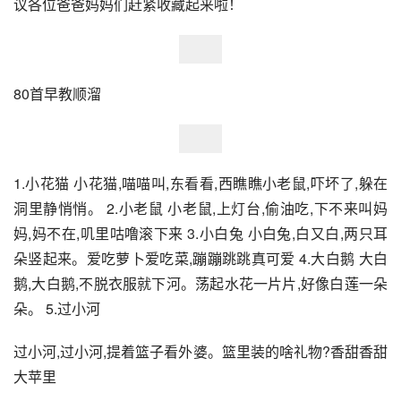
议各位爸爸妈妈们赶紧收藏起来啦！
80首早教顺溜
1.小花猫 小花猫,喵喵叫,东看看,西瞧瞧小老鼠,吓坏了,躲在
洞里静悄悄。 2.小老鼠 小老鼠,上灯台,偷油吃,下不来叫妈
妈,妈不在,叽里咕噜滚下来 3.小白兔 小白兔,白又白,两只耳
朵竖起来。爱吃萝卜爱吃菜,蹦蹦跳跳真可爱 4.大白鹅 大白
鹅,大白鹅,不脱衣服就下河。荡起水花一片片,好像白莲一朵
朵。 5.过小河
过小河,过小河,提着篮子看外婆。篮里装的啥礼物?香甜香甜
大苹里