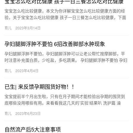
宝宝怎么吃对比健康 孩子一日三餐怎么吃对比健康
宝宝怎么吃比较健康，本文为你详解宝宝怎么吃比较健康方面的经
验，关于宝宝怎么吃比较健康 孩子一日三餐怎么吃比较健康，下面
为详细的介绍。 1、孩子一日三餐首先需要有淀粉类的食物， 宝
育儿
2023年3月14日
宝…
孕妇腿脚浮肿不要怕 6招改善脚部水肿现象
孕妇腿脚浮肿不要怕，孕妇腿脚浮肿可以让老公帮忙按摩脚部，平
时注意补充蛋白质，少吃盐，多吃蔬果。 孕妇腿脚浮肿不要怕 孕妇
腿脚浮肿其实是很正常的现象，一般生完孩子就会慢慢恢复正常，
育儿
2023年4月4日
下…
已生| 来反馈孕期囤货好物！！
宝宝提前半个月出生啦，只有在月子期间才能检验出孕期的囤货到
底哪些没用哪些有用。来看看我这几天的’实验’结果叭 洗护篇 澡
盆：taoqibaby 生完宝宝回家的第3天， 宝宝提前半个…
育儿
2023年6月23日
自然流产后5大注意事项