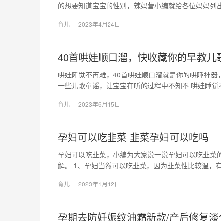
的想要知道宝宝的性别，辣妈营小编就给各位妈妈列
育儿
2023年4月24日
40首哄娃顺口溜，快收藏你的早教儿
哄娃睡觉不再难，40首哄娃顺口溜就是你的哄睡神器
一些儿歌童谣，让宝宝在听的过程中不知不 哄娃睡觉
育儿
2023年6月15日
孕妇可以吃韭菜 韭菜孕妇可以吃吗
孕妇可以吃韭菜，小编为大家说一说孕妇可以吃韭菜
解。 1、孕妇当然可以吃韭菜，因为韭菜性比较温，有
育儿
2023年1月12日
孕期去防妊娠纹油霜新款/产后修复淡