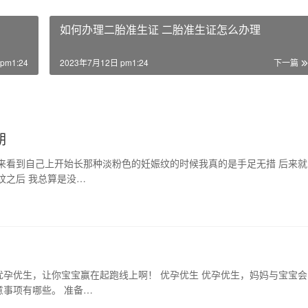
如何办理二胎准生证 二胎准生证怎么办理
pm1:24
2023年7月12日 pm1:24
下一篇
期
来看到自己上开始长那种淡粉色的妊娠纹的时候我真的是手足无措 后来就
纹之后 我总算是没…
孕优生，让你宝宝赢在起跑线上啊！ 优孕优生 优孕优生，妈妈与宝宝会
事项有哪些。 准备…