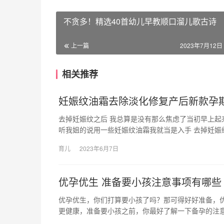
不贪多！精选40首幼儿早教顺口溜儿歌古诗
上一篇
2023年7月12日 
相关推荐
妊娠纹油霜去除淡化修复产后新款孕
去掉妊娠纹之后 我总算是没有那么焦虑了当初早上起
听我姐的说用一些妊娠纹油霜我就当是入手 去掉妊娠
育儿
2023年6月7日
优孕优生 准备要小孩注意事项有哪些
优孕优生，你们打算要小孩了吗？那可得好好准备，优
更健康，准备要小孩之前，你最好了解一下备孕的注意