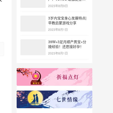
参与北体大专业普拉提教
2023年8月9日
练培训
3岁内宝宝身心发展特点|
。
早教启蒙游戏分享
2023年8月1日
39W+3足月顺产男宝+分
娩经验！还愿接好孕！
2023年8月1日