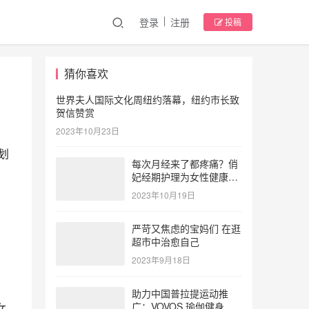
登录
注册
投稿
猜你喜欢
世界夫人国际文化周纽约落幕，纽约市长致
贺信赞赏
2023年10月23日
划
每次月经来了都疼痛？俏
妃经期护理为女性健康护
航
2023年10月19日
严苛又焦虑的宝妈们 在逛
超市中治愈自己
2023年9月18日
助力中国普拉提运动推
广：VOVOS 瑜伽健身服
女