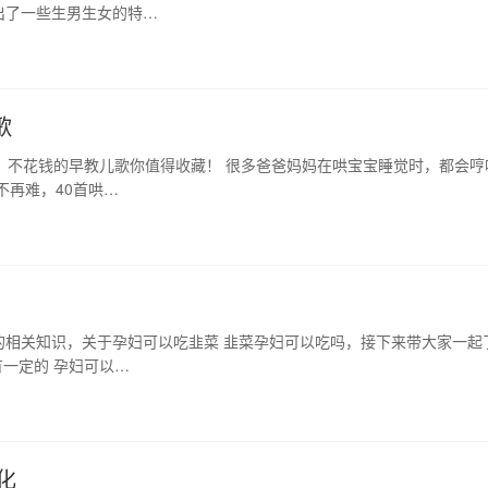
出了一些生男生女的特…
歌
，不花钱的早教儿歌你值得收藏！ 很多爸爸妈妈在哄宝宝睡觉时，都会哼
不再难，40首哄…
的相关知识，关于孕妇可以吃韭菜 韭菜孕妇可以吃吗，接下来带大家一起
一定的 孕妇可以…
化