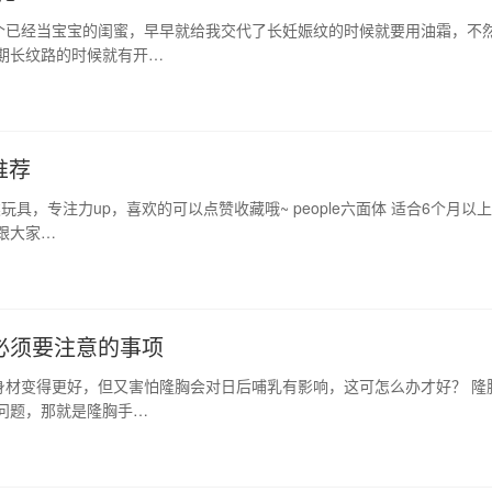
个已经当宝宝的闺蜜，早早就给我交代了长妊娠纹的时候就要用油霜，不
期长纹路的时候就有开…
推荐
具，专注力up，喜欢的可以点赞收藏哦~ people六面体 适合6个月以上
跟大家…
必须要注意的事项
身材变得更好，但又害怕隆胸会对日后哺乳有影响，这可怎么办才好？ 隆
问题，那就是隆胸手…