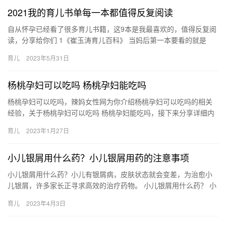
2021我的育儿书单每一本都值得反复阅读
自从怀孕已经看了很多育儿书籍，这9本是我最喜欢的，值得反复阅
读，分享给你们 1《崔玉涛育儿百科》 当妈后第一本要看的就是
它，这本五六百页的书，说是育儿字典 自从怀孕已经看了很多育
育儿
2023年5月31日
儿…
杨桃孕妇可以吃吗 杨桃孕妇能吃吗
杨桃孕妇可以吃吗，辣妈女性网为你介绍杨桃孕妇可以吃吗的相关
经验，关于杨桃孕妇可以吃吗 杨桃孕妇能吃吗，接下来分享详细内
容。 1、怀孕可以吃一些杨桃，杨桃当中糖、维生素含量都 杨桃
育儿
2023年1月27日
孕…
小儿银屑用什么药？小儿银屑用药的注意事项
小儿银屑用什么药？小儿有银屑病，皮肤状态就会变差，为治愈小
儿银屑，许多家长正寻求高效的治疗药物。 小儿银屑用什么药？ 小
儿银屑用什么药？小儿银屑用药的注意事项又有哪些？这些内容你
育儿
2023年4月3日
都…