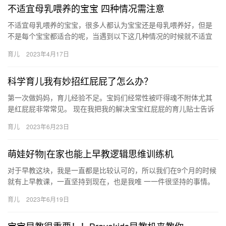
不适宜母乳喂养的宝宝 四种情况需注意
不适宜母乳喂养的宝宝，很多人都认为宝宝还是母乳喂养好，但是
不是每个宝宝都适合的呢，当遇到以下这几种情况的时候就不适宜
进行母乳喂养。 不适宜母乳喂养的宝宝 新妈妈都觉得母乳喂养较健
育儿
2023年4月17日
康…
科学育儿我有妙招红屁屁了怎么办？
第一次做妈妈，育儿经验不足。宝妈们经常性被吓得魂不附体尤其
是红屁屁非常常见。 现在我把我的解决宝宝红屁屁的育儿贴士告诉
大家： 1.勤换尿布湿和衣物。宝宝在 第一次做妈妈，育儿经验不…
育儿
2023年6月23日
萌娃好物|在家也能上早教逻辑思维训练机
对于早教这块，我是一直都是比较认可的，所以我们在9个月的时候
就有上早教课，一直坚持到现在，也是我唯 一一件很坚持的事情。
其实在早教的过程中，就是让孩子在 对于早教这块，我是一直都
育儿
2023年6月19日
是…