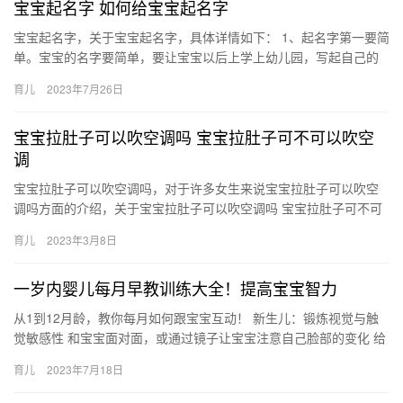
宝宝起名字 如何给宝宝起名字
宝宝起名字，关于宝宝起名字，具体详情如下： 1、起名字第一要简
单。宝宝的名字要简单，要让宝宝以后上学上幼儿园，写起自己的
名字来就没有那么烦恼了，比方陈希和陈曦两个字 宝宝起名字 关…
育儿
2023年7月26日
宝宝拉肚子可以吹空调吗 宝宝拉肚子可不可以吹空
调
宝宝拉肚子可以吹空调吗，对于许多女生来说宝宝拉肚子可以吹空
调吗方面的介绍，关于宝宝拉肚子可以吹空调吗 宝宝拉肚子可不可
以吹空调，相关内容具体如下： 1、在宝宝拉肚子的时候是可以吹
育儿
2023年3月8日
…
一岁内婴儿每月早教训练大全！提高宝宝智力
从1到12月龄，教你每月如何跟宝宝互动！ 新生儿：锻炼视觉与触
觉敏感性 和宝宝面对面，或通过镜子让宝宝注意自己脸部的变化 给
宝宝做全身抚摸 醒着时就要和ta多多说 从1到12月龄，…
育儿
2023年7月18日