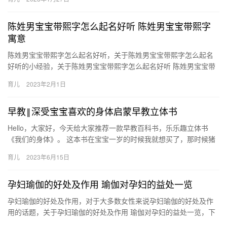
可…
陈姓男宝宝带熙字怎么起名好听 陈姓男宝宝带熙字
寓意
陈姓男宝宝带熙字怎么起名好听，关于陈姓男宝宝带熙字怎么起名
好听的小经验，关于陈姓男宝宝带熙字怎么起名好听 陈姓男宝宝带
熙字寓意，一起跟随小编看看吧！ 1、五行属性：水本义：光明；
育儿
2023年2月1日
兴…
早教‖深受宝宝喜欢的身体启蒙早教立体书
Hello，大家好，今天给大家推荐一款早教百科书，乐乐趣立体书
《我们的身体》。 这本书在宝宝一岁的时候我就想买了，那时候猪
队友说宝宝小，根本看不懂，不要那么早 Hello，大家好，…
育儿
2023年6月15日
孕妇瑜伽的好处及作用 瑜伽对孕妇的益处一览
孕妇瑜伽的好处及作用，对于大多数女性来说孕妇瑜伽的好处及作
用的话题，关于孕妇瑜伽的好处及作用 瑜伽对孕妇的益处一览，下
面为详细的介绍。 1、有助于调节骨盆。 孕期，孕妇会因为身 孕…