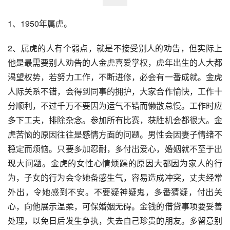
1、1950年属虎。
2、属虎的人有个弱点，就是不接受别人的劝告，但实际上
他是最需要别人劝告的人金虎喜爱掌权，虎年出生的人大都
渴望权势，若努力工作，不断进修，必会有一番成就。金虎
人际关系不错，会得到同事的拥护，大家合作愉快，工作十
分顺利，不过千万不要因为运气不错而懒散怠慢。工作时应
多下工夫，排除杂念。参加所有比赛，获胜机会都很大。金
虎苦恼的原因往往是感情方面的问题。男性会因妻子情绪不
稳定而烦恼。只要多加忍耐，多付出爱心，婚姻就不至于出
现大问题。金虎的女性心情烦躁的原因大都因为家人的行
为，子女的行为会令她备感生气，容易造成冲突，丈夫经常
外出，令她感到不安。不要疑神疑鬼，多番猜疑，付出关
心，向他展示温柔，可保婚姻无碍。金钱的借贷事项要妥善
处理，以免日后发生争执，失去自己珍贵的朋友。多留意别