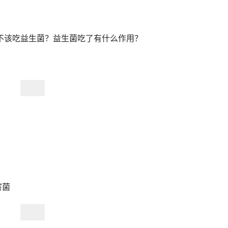
该不该吃益生菌？益生菌吃了有什么作用？
害菌