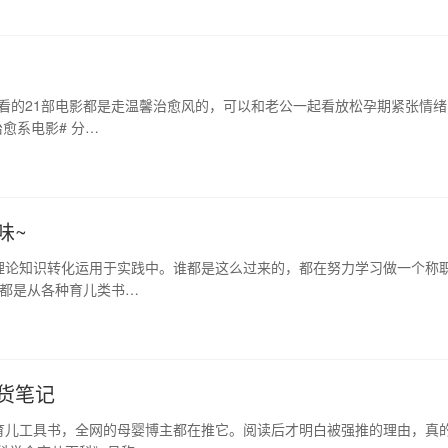
期看的21部电影都是走温馨治愈风的，可以和老公一起看放松孕期紧张情绪
愈系电影# 分…
味~
理论知识转化运用于实践中。谁都是这么过来的，都在努力学习做一个称
，都是从各种育儿类书…
货笔记
育儿工具书，全网的母婴博主都在推它。阅读后才明白被强推的理由，真