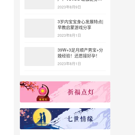
参与北体大专业普拉提教
2023年8月9日
练培训
3岁内宝宝身心发展特点|
早教启蒙游戏分享
2023年8月1日
39W+3足月顺产男宝+分
娩经验！还愿接好孕！
2023年8月1日