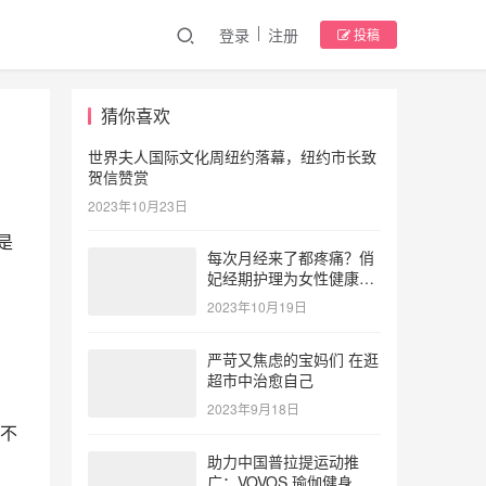
登录
注册
投稿
猜你喜欢
世界夫人国际文化周纽约落幕，纽约市长致
贺信赞赏
2023年10月23日
是
每次月经来了都疼痛？俏
妃经期护理为女性健康护
航
2023年10月19日
严苛又焦虑的宝妈们 在逛
超市中治愈自己
2023年9月18日
的不
助力中国普拉提运动推
广：VOVOS 瑜伽健身服