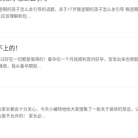
逆期的孩子怎么去引导的话题，关于17岁叛逆期的孩子怎么去引导 叛逆
长应该理解和包…
不上的！
不过好在一切都是值得的！备孕仅一个月就顺利宫内好孕，宝宝出来也很
缘故，我从备孕期就…
位家长都会十分关心，今天小编特地给大家搜集了一些关于装修的禁忌，
是不允许的！ 家长必…