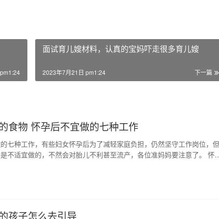
面试育儿嫂材料，认真的宝妈吓走很多育儿嫂
pm1:24
2023年7月21日 pm1:24
下一篇
的食物 怀孕后不宜做的七种工作
做的七种工作，有些妇女怀孕后为了减轻家庭负担，仍然坚守工作岗位，
是不适宜做的，不然会对胎儿不利甚至流产，各位准妈妈要注意了。 怀
种工作 很多女…
日
期的孩子怎么去引导