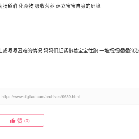
助肠道消·化食物 吸收营养 建立宝宝自身的屏障
肚或嗯嗯困难的情况 妈妈们赶紧抱着宝宝往跑 一堆瓶瓶罐罐的
digifad.com/archives/9639.html
赞
(0)