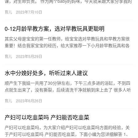
课，对生命负责。 作为两个baby的妈咪，今天就来跟大家分享我的
备孕经验。 想要一个健康聪明的宝宝，孕 孕育生命是一件幸福的…
育儿
2023年7月10日
0-12月龄早教方案，选对早教玩具更聪明
其实父母是宝宝的第一任教师，给宝宝选对早教玩具和早教方案很
重要！结合我家宝宝的经历，给大家推荐一下小月龄早教玩具和各
月龄早教方案。新手爸妈看完保存噢！ 其实父母是宝宝的第一任教
育儿
2023年5月29日
师，…
水中分娩好处多，听听过来人建议
顺产生下我娃一共用了30分钟左右，下午三点多进的浴缸，不到四
点就生出来了，没有撕裂，后续清洗干净就躺到床上去了 很多人听
到水下分娩一定会觉得特别恐怖价格特 顺产生下我娃一共用了30…
育儿
2023年6月26日
产妇可以吃韭菜吗 产妇能否吃韭菜
产妇可以吃韭菜吗，为大家介绍产妇可以吃韭菜吗方面的经验，关
于产妇可以吃韭菜吗 产妇能否吃韭菜，下面小编为您详细解答 1、