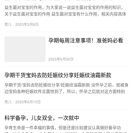
益生菌对宝宝的作用，为大家说一说益生菌对宝宝的作用的知识，
关于益生菌对宝宝的作用 益生菌对宝宝有什么作用，相关内容具体
如下： 1、补充益生菌可以增加肠道内有益菌的数量，抑制有 益
育儿
2023年3月8日
生…
孕期每周注意事项！准爸妈必看
2023年5月30日
孕期干货宝妈去防妊娠纹分享妊娠纹油霜新款
孕期干货/宝妈去防妊娠纹分享/妊娠纹油霜新款 没怀孕之前，就被身
边宝妈各种妊娠纹传言震惊到了，所以，怀孕之后就对这方面特别
的留意 所以，自己早早的就开始做 孕期干货/宝妈去防妊娠纹…
育儿
2023年6月15日
科学备孕，儿女双全，一次就中
孕育生命是一件幸福的事情，但是还是比较建议认真做好备孕功