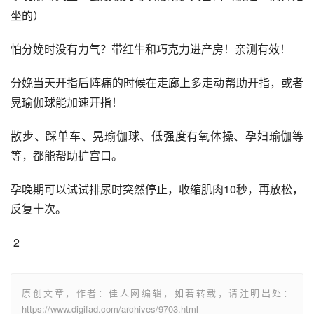
坐的）
怕分娩时没有力气？带红牛和巧克力进产房！亲测有效！
分娩当天开指后阵痛的时候在走廊上多走动帮助开指，或者
晃瑜伽球能加速开指！
散步、踩单车、晃瑜伽球、低强度有氧体操、孕妇瑜伽等
等，都能帮助扩宫口。
孕晚期可以试试排尿时突然停止，收缩肌肉10秒，再放松，
反复十次。
 2
原创文章，作者：佳人网编辑，如若转载，请注明出处：
https://www.digifad.com/archives/9703.html