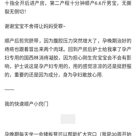
十指全开后进产房，第二产程十分钟顺产6.6斤男宝，无撕
裂无侧切！
谢谢宝宝不舍得让妈妈受罪~
顺产后剪完脐带，因为腹腔压力突然增大了，孕晚期治好的
痔疮也跟着冒出来两个肉球。回到产房后护士给我拿了孕产
妇专用的国西林消痔凝胶，因为担心刚生完宝宝会不会有影
响，护士说这是孕产妇专用的，用的感觉凉凉的还是挺舒服
的，重要的还是因为成分，身为孕妇敢放心用.
——
我的快速顺产小窍门
孕晚期每天坐一会矮板凳可以帮助扩大宫口（我是30周开始