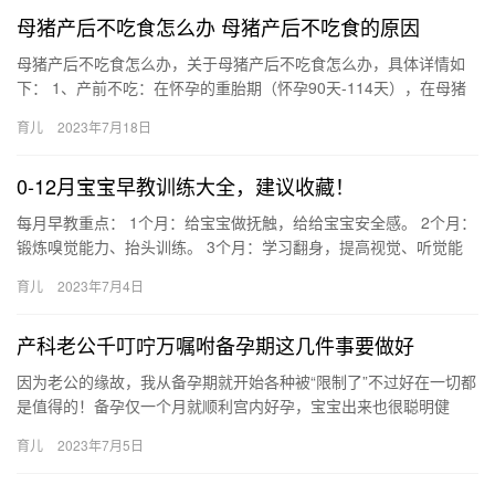
母猪产后不吃食怎么办 母猪产后不吃食的原因
母猪产后不吃食怎么办，关于母猪产后不吃食怎么办，具体详情如
下： 1、产前不吃：在怀孕的重胎期（怀孕90天-114天），在母猪
正常的情况下，突然出现母猪不吃，或是采食量逐天下降，但是…
育儿
2023年7月18日
0-12月宝宝早教训练大全，建议收藏！
每月早教重点： 1个月：给宝宝做抚触，给给宝宝安全感。 2个月：
锻炼嗅觉能力、抬头训练。 3个月：学习翻身，提高视觉、听觉能
力。 4个月：语言启蒙、手的抓握能力 每月早教重点： 1…
育儿
2023年7月4日
产科老公千叮咛万嘱咐备孕期这几件事要做好
因为老公的缘故，我从备孕期就开始各种被“限制了”不过好在一切都
是值得的！备孕仅一个月就顺利宫内好孕，宝宝出来也很聪明健
康，身边的人经常问我经验。。。今 因为老公的缘故，我从备孕期
育儿
2023年7月5日
就…