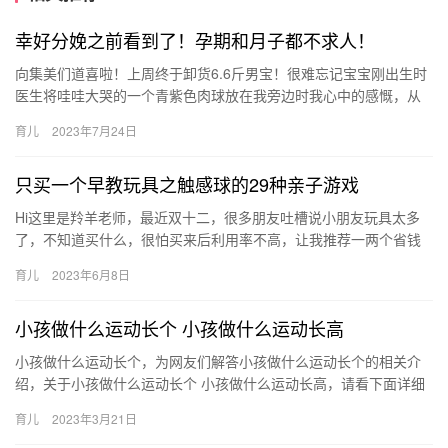
幸好分娩之前看到了！孕期和月子都不求人！
向集美们道喜啦！上周终于卸货6.6斤男宝！很难忘记宝宝刚出生时
医生将哇哇大哭的一个青紫色肉球放在我旁边时我心中的感慨，从
那以后，我的心中多了层盔甲，我也有 向集美们道喜啦！上周终
育儿
2023年7月24日
于…
只买一个早教玩具之触感球的29种亲子游戏
Hi这里是羚羊老师，最近双十二，很多朋友吐槽说小朋友玩具太多
了，不知道买什么，很怕买来后利用率不高，让我推荐一两个省钱
又好用的高频玩具。 思来想去，那必须 Hi这里是羚羊老师，最近…
育儿
2023年6月8日
小孩做什么运动长个 小孩做什么运动长高
小孩做什么运动长个，为网友们解答小孩做什么运动长个的相关介
绍，关于小孩做什么运动长个 小孩做什么运动长高，请看下面详细
的介绍。 1、投篮球。 如果宝宝已经学会了走路，想要促进 小孩…
育儿
2023年3月21日