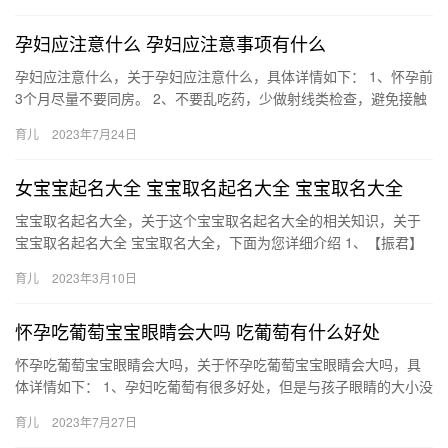
孕妇应注意什么 孕妇应注意事项有什么
孕妇应注意什么，关于孕妇应注意什么，具体详情如下： 1、怀孕前
3个月尽量不要同房。 2、不要乱吃药，少做射线类检查，避免接触
有毒有害物质。 3、少吃辛辣的、刺激的、生冷的食物 孕妇…
育儿
2023年7月24日
女宝宝起名大全 宝宝取名起名大全 宝宝取名大全
宝宝取名起名大全，关于这个宝宝取名起名大全的相关知识，关于
宝宝取名起名大全 宝宝取名大全，下面为您详细介绍 1、【振君】
源自《诗经·国风》中“振振君子，归哉归哉”，辰、口字 宝宝…
育儿
2023年3月10日
怀孕吃葡萄宝宝眼睛会大吗 吃葡萄有什么好处
怀孕吃葡萄宝宝眼睛会大吗，关于怀孕吃葡萄宝宝眼睛会大吗，具
体详情如下： 1、孕妇吃葡萄有很多好处，但是与孩子眼睛的大小没
有关系。葡萄中含有丰富的维生素和矿物质，能够促进胎儿的发育
育儿
2023年7月27日
…