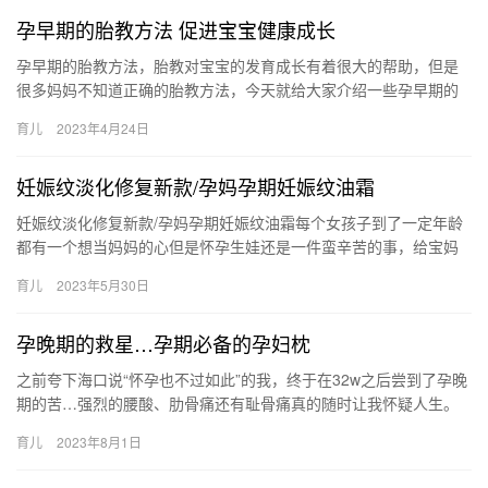
孕早期的胎教方法 促进宝宝健康成长
孕早期的胎教方法，胎教对宝宝的发育成长有着很大的帮助，但是
很多妈妈不知道正确的胎教方法，今天就给大家介绍一些孕早期的
胎教方法。 孕早期的胎教方法 生活中有很多胎教的方法，也不难掌
育儿
2023年4月24日
握…
妊娠纹淡化修复新款/孕妈孕期妊娠纹油霜
妊娠纹淡化修复新款/孕妈孕期妊娠纹油霜每个女孩子到了一定年龄
都有一个想当妈妈的心但是怀孕生娃还是一件蛮辛苦的事，给宝妈
们带来不少的苦恼我感觉，妊娠纹就 妊娠纹淡化修复新款/孕妈孕
育儿
2023年5月30日
期…
孕晚期的救星…孕期必备的孕妇枕
之前夸下海口说“怀孕也不过如此”的我，终于在32w之后尝到了孕晚
期的苦…强烈的腰酸、肋骨痛还有耻骨痛真的随时让我怀疑人生。
其实，我刚怀孕的时候就买了佳韵 之前夸下海口说“怀孕也不…
育儿
2023年8月1日