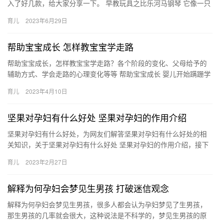
入了好几款，给大家分享一下。 早教玩具之比乐河马钢琴 它像一只
张着嘴巴的大河马，呆萌的外表一下 早教玩具已经成为各位宝妈
育儿
2023年6月29日
首…
帮助宝宝成长 怎样教宝宝学走路
帮助宝宝成长，怎样教宝宝学走路？各个阶段的变化、父母给予的
辅助方式、学会走路的心理变化等等 帮助宝宝成长 婴儿开始蹒跚学
步了，这时的父母亲最不知道该怎么办，怕孩子摔倒，又怕孩子扭
育儿
2023年4月10日
伤…
坚果对孕妇有什么好处 坚果对孕妇的作用介绍
坚果对孕妇有什么好处，为网友们解答坚果对孕妇有什么好处的相
关知识，关于坚果对孕妇有什么好处 坚果对孕妇的作用介绍，接下
来小编就来介绍。 1、孕妇食坚果的好处，主要是能够补充多种
育儿
2023年2月27日
坚…
解释为何孕妇会梦见生男孩 打破迷信观念
解释为何孕妇会梦见生男孩，很多人都会认为孕妇梦见了生男孩，
那生男孩的几率就会很大，这种说法是不科学的，梦见生男孩的原