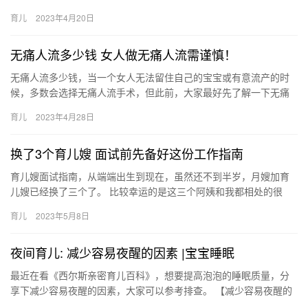
因可以是孕妇太想要男孩了，也有可能是迫于家庭压力。 解释为何
育儿
2023年4月20日
孕妇…
无痛人流多少钱 女人做无痛人流需谨慎！
无痛人流多少钱，当一个女人无法留住自己的宝宝或有意流产的时
候，多数会选择无痛人流手术，但此前，大家最好先了解一下无痛
人流多少钱以及须注意的事项。 无痛人流多少钱 女人要流产，就该
育儿
2023年4月28日
选…
换了3个育儿嫂 面试前先备好这份工作指南
育儿嫂面试指南，从端端出生到现在，虽然还不到半岁，月嫂加育
儿嫂已经换了三个了。 比较幸运的是这三个阿姨和我都相处的很
好，最长的一个已经做了3个月了，最短的一个是中间替单 育儿嫂面
育儿
2023年5月8日
试…
夜间育儿: 减少容易夜醒的因素 |宝宝睡眠
最近在看《西尔斯亲密育儿百科》，想要提高泡泡的睡眠质量，分
享下减少容易夜醒的因素，大家可以参考排查。 【减少容易夜醒的
因素】 1身体因素: 出牙期疼痛 尿裤湿 最近在看《西尔斯亲密…