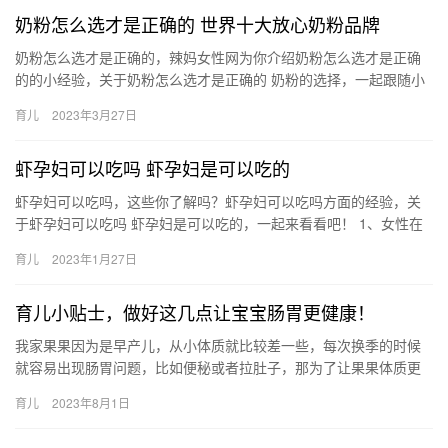
奶粉怎么选才是正确的 世界十大放心奶粉品牌
奶粉怎么选才是正确的，辣妈女性网为你介绍奶粉怎么选才是正确
的的小经验，关于奶粉怎么选才是正确的 奶粉的选择，一起跟随小
编看看吧！ 1、成分要接近母乳。母乳中的蛋白质主要有乳清蛋
育儿
2023年3月27日
奶…
虾孕妇可以吃吗 虾孕妇是可以吃的
虾孕妇可以吃吗，这些你了解吗？虾孕妇可以吃吗方面的经验，关
于虾孕妇可以吃吗 虾孕妇是可以吃的，一起来看看吧！ 1、女性在
怀孕期间是可以吃些虾的，注意适量，不可过多。虾当中 虾孕妇
育儿
2023年1月27日
可…
育儿小贴士，做好这几点让宝宝肠胃更健康！
我家果果因为是早产儿，从小体质就比较差一些，每次换季的时候
就容易出现肠胃问题，比如便秘或者拉肚子，那为了让果果体质更
加强健，这些年我也是做了不少功课， 我家果果因为是早产儿，从
育儿
2023年8月1日
小体…